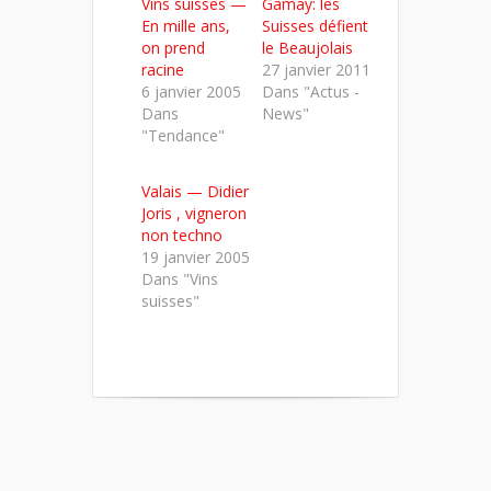
Vins suisses —
Gamay: les
une
une
une
nouvelle
nouvelle
nouvelle
En mille ans,
Suisses défient
fenêtre)
fenêtre)
fenêtre)
on prend
le Beaujolais
racine
27 janvier 2011
6 janvier 2005
Dans "Actus -
Dans
News"
"Tendance"
Valais — Didier
Joris , vigneron
non techno
19 janvier 2005
Dans "Vins
suisses"