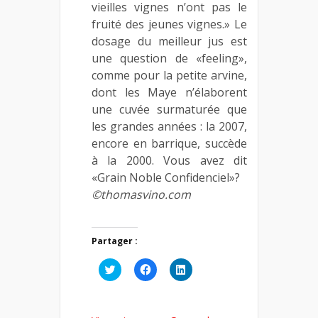
vieilles vignes n’ont pas le
fruité des jeunes vignes.» Le
dosage du meilleur jus est
une question de «feeling»,
comme pour la petite arvine,
dont les Maye n’élaborent
une cuvée surmaturée que
les grandes années : la 2007,
encore en barrique, succède
à la 2000. Vous avez dit
«Grain Noble Confidenciel»?
©thomasvino.com
Partager :
Cliquez
Cliquez
Cliquez
pour
pour
pour
partager
partager
partager
sur
sur
sur
Twitter(ouvre
Facebook(ouvre
LinkedIn(ouvre
dans
dans
dans