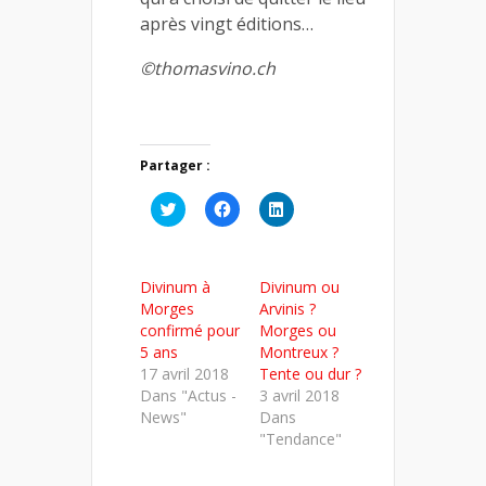
après vingt éditions…
©thomasvino.ch
Partager :
Cliquez
Cliquez
Cliquez
pour
pour
pour
partager
partager
partager
sur
sur
sur
Twitter(ouvre
Facebook(ouvre
LinkedIn(ouvre
dans
dans
dans
Divinum à
Divinum ou
une
une
une
nouvelle
nouvelle
nouvelle
Morges
Arvinis ?
fenêtre)
fenêtre)
fenêtre)
confirmé pour
Morges ou
5 ans
Montreux ?
17 avril 2018
Tente ou dur ?
Dans "Actus -
3 avril 2018
News"
Dans
"Tendance"