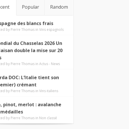
cent
Popular
Random
Espagne des blancs frais
ted by
Pierre Thomas
in
Vins espagnols
ndial du Chasselas 2026 Un
laisan double la mise sur 20
s
ted by
Pierre Thomas
in
Actus - News
rda DOC: L’Italie tient son
remier) crémant
ted by
Pierre Thomas
in
Vins italiens
o, pinot, merlot : avalanche
 médailles
ted by
Pierre Thomas
in
Non classé