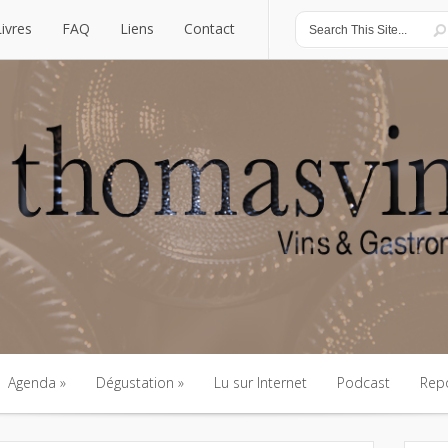
Livres
FAQ
Liens
Contact
Livres
FAQ
Liens
Contact
Agenda
Dégustation
Lu sur Internet
Podcast
Rep
Agenda
Dégustation
Lu sur Internet
Podcast
Rep