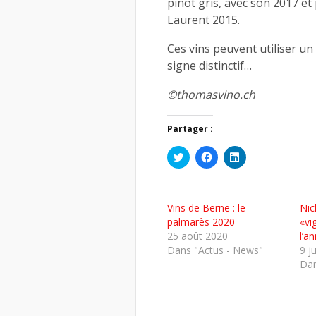
pinot gris, avec son 2017 et
Laurent 2015.
Ces vins peuvent utiliser u
signe distinctif…
©thomasvino.ch
Partager :
Cliquez
Cliquez
Cliquez
pour
pour
pour
partager
partager
partager
sur
sur
sur
Twitter(ouvre
Facebook(ouvre
LinkedIn(ouvre
dans
dans
dans
Vins de Berne : le
Nic
une
une
une
nouvelle
nouvelle
nouvelle
palmarès 2020
«vi
fenêtre)
fenêtre)
fenêtre)
25 août 2020
l’a
Dans "Actus - News"
9 j
Dan