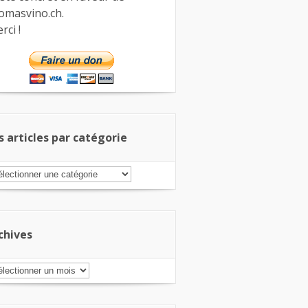
omasvino.ch.
rci !
s articles par catégorie
s
ticles
r
tégorie
chives
chives