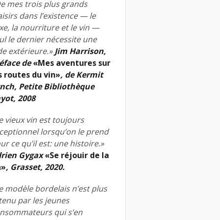
e mes trois plus grands
aisirs dans l’existence — le
xe, la nourriture et le vin —
ul le dernier nécessite une
de extérieure.»
Jim Harrison,
éface de
«Mes aventures sur
s routes du vin»
, de Kermit
nch, Petite Bibliothèque
yot, 2008
e vieux vin est toujours
ceptionnel lorsqu’on le prend
ur ce qu’il est: une histoire.»
rien Gygax
«Se réjouir de la
n»
, Grasset, 2020.
e modèle bordelais n’est plus
tenu par les jeunes
nsommateurs qui s’en