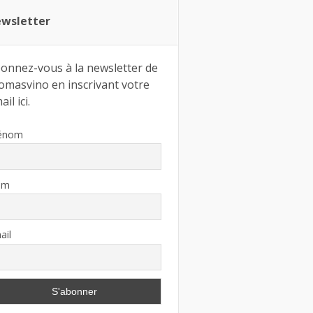
wsletter
onnez-vous à la newsletter de
omasvino en inscrivant votre
il ici.
énom
om
ail