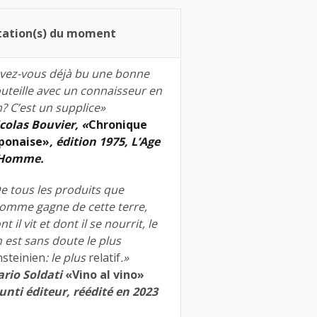
tation(s) du moment
vez-vous déjà bu une bonne
uteille avec un connaisseur en
n? C’est un supplice»
colas Bouvier, «
Chronique
ponaise»
, édition 1975, L’Age
’Homme.
e tous les produits que
homme gagne de cette terre,
nt il vit et dont il se nourrit, le
n est sans doute le plus
nsteinien
: le plus
relatif
.»
rio Soldati
«Vino al vino»
unti éditeur, réédité en 2023