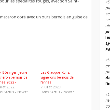
 pour les spécialités rouges, avec son Saint-
«D
pl
se
n macaron doré avec un ours bernois en guise de
se
ai
pr
le
Ly
Pa
«L
ex
po
k Bösinger, jeune
Les Giauque-Kunz,
gneron bernois de
vignerons bernois de
Ad
nnée 2022»
l’année
fi
uillet 2022
7 juillet 2023
s "Actus - News"
Dans "Actus - News"
«L
re
co