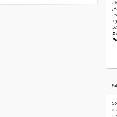
mo
ph
en
st
Bo
De
Po
Fa
So
in
ge