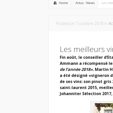
Home
Actus - News
Les mei
Posted on 7 octobre 2018 in
Ac
Les meilleurs v
Fin août, le conseiller d’E
Ammann a récompensé les
de l’année 2018»
. Martin 
a été désigné «vigneron d
de ses vins: son pinot gris
saint-laurent 2015, meille
Johanniter Sélection 2017