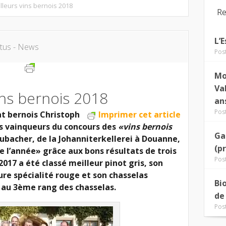
lleurs vins bernois 2018
Re
L’
tus - News
Pos
Mo
Va
ins bernois 2018
an
Pos
tat bernois Christoph
Imprimer cet article
 vainqueurs du concours des
«vins bernois
Ga
Hubacher, de la Johanniterkellerei à Douanne,
(p
e l’année» grâce aux bons résultats de trois
Pos
 2017 a été classé meilleur pinot gris, son
ure spécialité rouge et son chasselas
Bi
, au 3ème rang des chasselas.
de
Pos