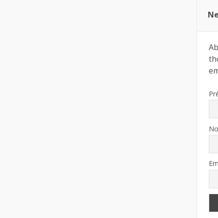
Ne
Ab
th
ema
Pr
N
Em