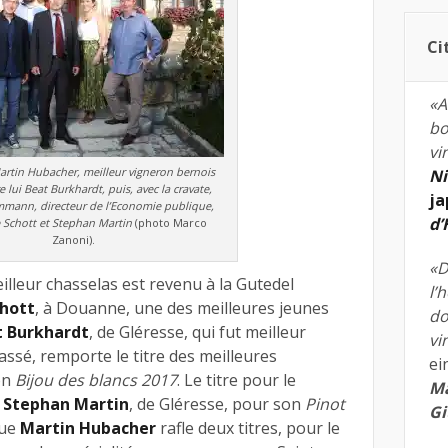
Ci
«A
bo
vi
Martin Hubacher, meilleur vigneron bernois
Ni
e lui Beat Burkhardt, puis, avec la cravate,
ja
mann, directeur de l’Economie publique,
d
 Schott et Stephan Martin
(photo Marco
Zanoni).
«D
eilleur chasselas est revenu à la Gutedel
l’
chott
, à Douanne, une des meilleures jeunes
do
t Burkhardt
, de Gléresse, qui fut meilleur
vi
assé, remporte le titre des meilleures
ei
on
Bijou des blancs 2017
. Le titre pour le
Ma
Stephan Martin
, de Gléresse, pour son
Pinot
Gi
que
Martin Hubacher
rafle deux titres, pour le