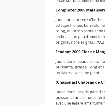
finale sur une amertume min
Completer 2009 Malanser
Jaune brillant ; nez d’herbes
attaque fruitée, bon volume 
coing, du citron confit et de 
en finale, un peu d’amertume
original, riche et gras…
17,5
Fendant 2009 Clos de Mang
Jaune doré ; beau nez, compl
puissante, grasse ; long et 
tertiaires, avec une pointe d
(Chasselas) Château de C
Jaune doré ; nez de pâte d’am
puissant, sur des notes terti
avec une légère amertume fin