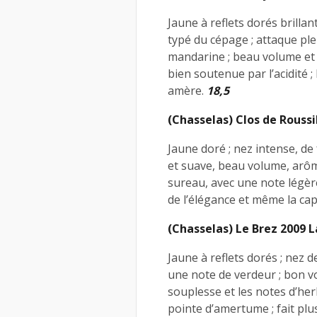
Jaune à reflets dorés brillan
typé du cépage ; attaque plei
mandarine ; beau volume et b
bien soutenue par l’acidité ;
amère.
18,5
(Chasselas) Clos de Rouss
Jaune doré ; nez intense, de
et suave, beau volume, arôme
sureau, avec une note légère
de l’élégance et même la cap
(Chasselas) Le Brez 2009
Jaune à reflets dorés ; nez d
une note de verdeur ; bon v
souplesse et les notes d’herb
pointe d’amertume ; fait plu