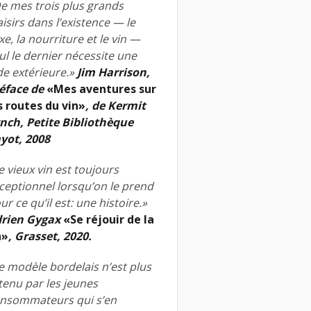
e mes trois plus grands
aisirs dans l’existence — le
xe, la nourriture et le vin —
ul le dernier nécessite une
de extérieure.»
Jim Harrison,
éface de
«Mes aventures sur
s routes du vin»
, de Kermit
nch, Petite Bibliothèque
yot, 2008
e vieux vin est toujours
ceptionnel lorsqu’on le prend
ur ce qu’il est: une histoire.»
rien Gygax
«Se réjouir de la
n»
, Grasset, 2020.
e modèle bordelais n’est plus
tenu par les jeunes
nsommateurs qui s’en