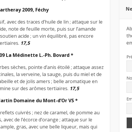
Ne
artheray 2009, Féchy
f, avec des traces d’huile de lin ; attaque sur le
Ab
de, note de feuille morte, puis sur l’amande
th
 soutien acide ; un vin équilibré, pas encore
ema
ertiaires.
17,5
09 La Médinette L.-Ph. Bovard *
Pr
herbes sèches, pointe d’anis étoilé ; attaque assez
inales, la verveine, la sauge, puis du miel et de
N
abeille et de jolis amers ; belle aromatique en
rmine sur des arômes tertiaires.
17,5
Em
Martin Domaine du Mont-d’Or VS *
reflets cuivrés ; nez de caramel, de pomme au
, avec de l’écorce d’orange ; attaque sur le
n ample, gras, avec une belle liqueur, mais qui