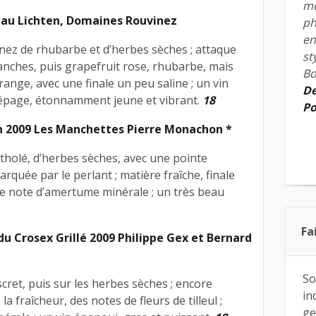
mo
eau Lichten, Domaines Rouvinez
ph
en
; nez de rhubarbe et d’herbes sèches ; attaque
st
blanches, puis grapefruit rose, rhubarbe, mais
Bo
range, avec une finale un peu saline ; un vin
De
cépage, étonnamment jeune et vibrant.
18
Po
n 2009 Les Manchettes Pierre Monachon *
entholé, d’herbes sèches, avec une pointe
rquée par le perlant ; matière fraîche, finale
e note d’amertume minérale ; un très beau
Fa
du Crosex Grillé 2009 Philippe Gex et Bernard
So
cret, puis sur les herbes sèches ; encore
in
 fraîcheur, des notes de fleurs de tilleul ;
ge