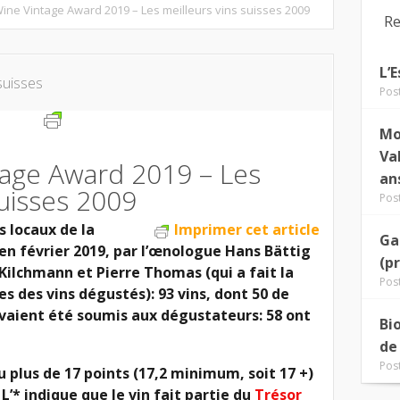
ine Vintage Award 2019 – Les meilleurs vins suisses 2009
Re
L’
suisses
Pos
Mo
Va
tage Award 2019 – Les
an
suisses 2009
Pos
s locaux de la
Imprimer cet article
Ga
 en février 2019, par l’œnologue Hans Bättig
(p
 Kilchmann et Pierre Thomas (qui a fait la
Pos
 des vins dégustés): 93 vins, dont 50 de
vaient été soumis aux dégustateurs: 58 ont
Bi
de
Pos
u plus de 17 points (17,2 minimum, soit 17 +)
L’* indique que le vin fait partie du
Trésor