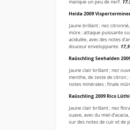
manque un peu de nerf.
17.
Heida 2009 Visperterminen
Jaune brillant ; nez citronn
mûre ; attaque puissante sur 
acidulée, avec des notes d’
douceur enveloppante.
17,5
Raüschling Seehalden 200
Jaune clair brillant ; nez ouv
menthe, de zeste de citron ; 
notes minérales ; finale mû
Raüschling 2009 Rico Lüth
Jaune clair brillant ; nez flo
suave, avec du miel d’acacia
sur des notes de cuir et de 