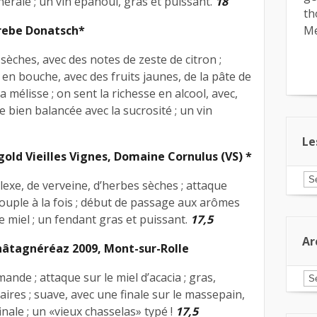
érale ; un vin épanoui, gras et puissant.
18
th
rebe Donatsch*
Me
 sèches, avec des notes de zeste de citron ;
en bouche, avec des fruits jaunes, de la pâte de
la mélisse ; on sent la richesse en alcool, avec,
 bien balancée avec la sucrosité ; un vin
Le
old Vieilles Vignes, Domaine Cornulus (VS) *
Le
exe, de verveine, d’herbes sèches ; attaque
ar
pa
souple à la fois ; début de passage aux arômes
ca
e miel ; un fendant gras et puissant.
17,5
Ar
hâtagnéréaz 2009, Mont-sur-Rolle
ande ; attaque sur le miel d’acacia ; gras,
Ar
aires ; suave, avec une finale sur le massepain,
ale ; un «vieux chasselas» typé !
17,5