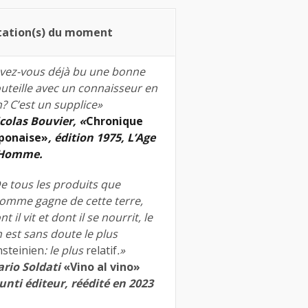
tation(s) du moment
vez-vous déjà bu une bonne
uteille avec un connaisseur en
n? C’est un supplice»
colas Bouvier, «
Chronique
ponaise»
, édition 1975, L’Age
’Homme.
e tous les produits que
homme gagne de cette terre,
nt il vit et dont il se nourrit, le
n est sans doute le plus
nsteinien
: le plus
relatif
.»
rio Soldati
«Vino al vino»
unti éditeur, réédité en 2023