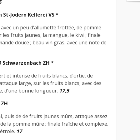
5
 St-Jodern Kellerei VS *
é, avec un peu d’allumette frottée, de pomme
les fruits jaunes, la mangue, le kiwi ; finale
amande douce ; beau vin gras, avec une note de
9 Schwarzenbach ZH *
ert et intense de fruits blancs, d’ortie, de
attaque large, sur les fruits blancs, avec des
re, d’une bonne longueur.
17,5
i ZH
ral, puis de de fruits jaunes mûrs, attaque assez
, de la pomme mûre ; finale fraîche et complexe,
pétrole.
17