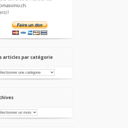
omasvino.ch.
rci !
s articles par catégorie
s
ticles
r
tégorie
chives
chives