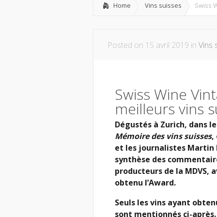
Home
Vins suisses
Swiss W
Posted on 15 avril 2019 in
Vins 
Swiss Wine Vin
meilleurs vins 
Dégustés à Zurich, dans le
Mémoire des vins suisses
,
et les journalistes Martin
synthèse des commentaires
producteurs de la MDVS, a
obtenu l’Award.
Seuls les vins ayant obten
sont mentionnés ci-après. 