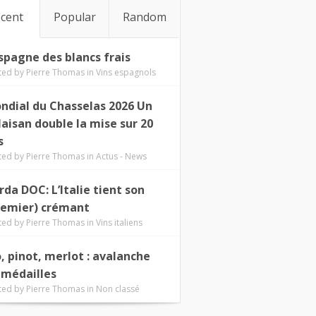
cent
Popular
Random
Espagne des blancs frais
ted by
Pierre Thomas
in
Vins espagnols
ndial du Chasselas 2026 Un
laisan double la mise sur 20
s
ted by
Pierre Thomas
in
Actus - News
rda DOC: L’Italie tient son
remier) crémant
ted by
Pierre Thomas
in
Vins italiens
o, pinot, merlot : avalanche
 médailles
ted by
Pierre Thomas
in
Non classé