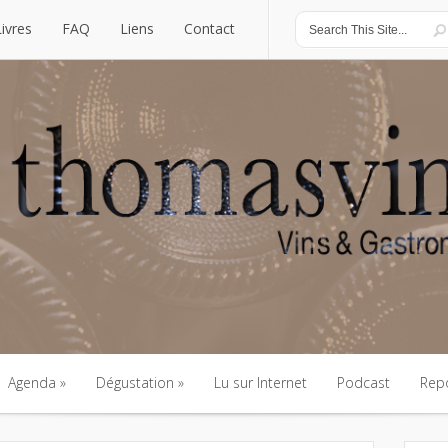
Livres
FAQ
Liens
Contact
Livres
FAQ
Liens
Contact
Agenda
Dégustation
Lu sur Internet
Podcast
Rep
Agenda
Dégustation
Lu sur Internet
Podcast
Rep