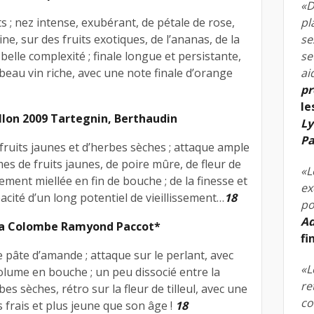
«D
ts ; nez intense, exubérant, de pétale de rose,
pl
ne, sur des fruits exotiques, de l’ananas, de la
se
elle complexité ; finale longue et persistante,
se
 beau vin riche, avec une note finale d’orange
ai
pr
le
illon 2009 Tartegnin, Berthaudin
Ly
Pa
 fruits jaunes et d’herbes sèches ; attaque ample
s de fruits jaunes, de poire mûre, de fleur de
«L
ment miellée en fin de bouche ; de la finesse et
ex
acité d’un long potentiel de vieillissement…
18
po
Ad
 La Colombe Ramyond Paccot*
fi
e pâte d’amande ; attaque sur le perlant, avec
«L
olume en bouche ; un peu dissocié entre la
re
es sèches, rétro sur la fleur de tilleul, avec une
co
s frais et plus jeune que son âge !
18