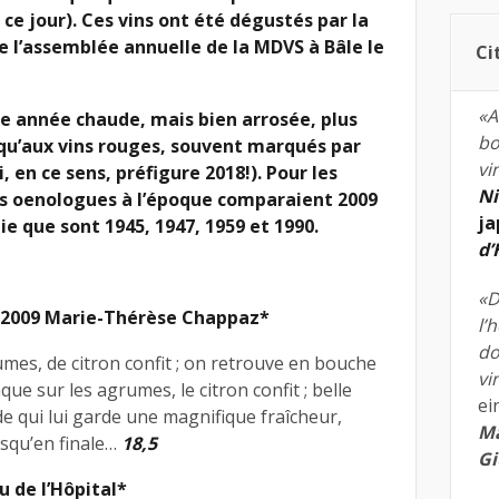
e jour). Ces vins ont été dégustés par la
 de l’assemblée annuelle de la MDVS à Bâle le
Ci
«A
e année chaude, mais bien arrosée, plus
bo
 qu’aux vins rouges, souvent marqués par
vi
i, en ce sens, préfigure 2018!). Pour les
Ni
ns oenologues à l’époque comparaient 2009
ja
e que sont 1945, 1947, 1959 et 1990.
d
«D
e 2009 Marie-Thérèse Chappaz*
l’
do
mes, de citron confit ; on retrouve en bouche
vi
que sur les agrumes, le citron confit ; belle
ei
de qui lui garde une magnifique fraîcheur,
Ma
usqu’en finale…
18,5
Gi
u de l’Hôpital*