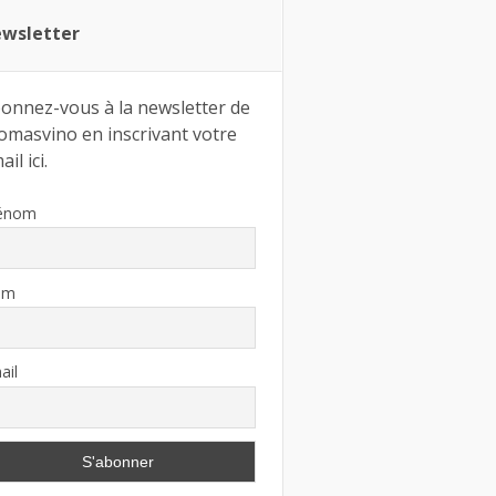
wsletter
onnez-vous à la newsletter de
omasvino en inscrivant votre
il ici.
énom
om
ail