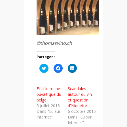
©thomasvino.ch
Partager :
Cliquez
Cliquez
Cliquez
pour
pour
pour
partager
partager
partager
sur
sur
sur
Twitter(ouvre
Facebook(ouvre
LinkedIn(ouvre
dans
dans
dans
Et si le roi ne
Scandales
une
une
une
nouvelle
nouvelle
nouvelle
buvait que du
autour du vin
fenêtre)
fenêtre)
fenêtre)
belge?
et question
5 juillet 2013
d’étiquette
Dans "Lu sur
6 octobre 2015
Internet"
Dans "Lu sur
Internet"