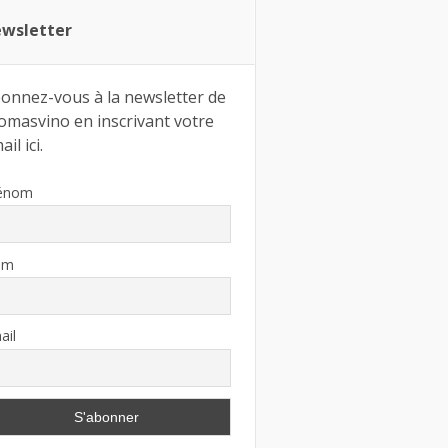
wsletter
onnez-vous à la newsletter de
omasvino en inscrivant votre
il ici.
énom
om
ail