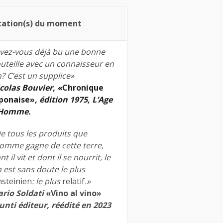
tation(s) du moment
vez-vous déjà bu une bonne
uteille avec un connaisseur en
n? C’est un supplice»
colas Bouvier, «
Chronique
ponaise»
, édition 1975, L’Age
’Homme.
e tous les produits que
homme gagne de cette terre,
nt il vit et dont il se nourrit, le
n est sans doute le plus
nsteinien
: le plus
relatif
.»
rio Soldati
«Vino al vino»
unti éditeur, réédité en 2023