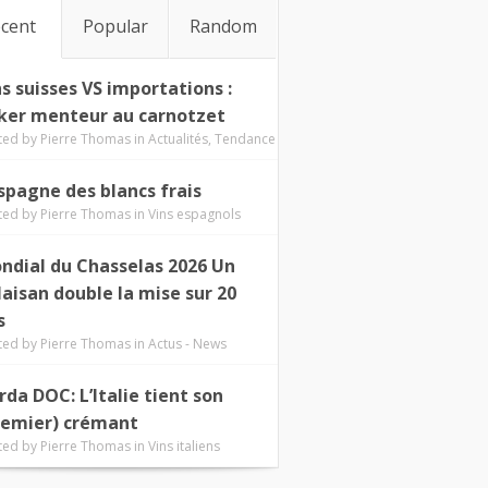
cent
Popular
Random
ns suisses VS importations :
ker menteur au carnotzet
ted by
Pierre Thomas
in
Actualités
,
Tendance
Espagne des blancs frais
ted by
Pierre Thomas
in
Vins espagnols
ndial du Chasselas 2026 Un
laisan double la mise sur 20
s
ted by
Pierre Thomas
in
Actus - News
rda DOC: L’Italie tient son
remier) crémant
ted by
Pierre Thomas
in
Vins italiens