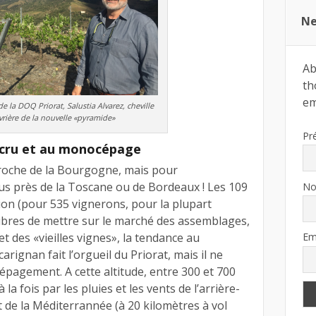
Ne
Ab
th
ema
e la DOQ Priorat, Salustia Alvarez, cheville
rière de la nouvelle «pyramide»
Pr
cru et au monocépage
roche de la Bourgogne, mais pour
us près de la Toscane ou de Bordeaux ! Les 109
N
ion (pour 535 vignerons, pour la plupart
libres de mettre sur le marché des assemblages,
t des «vieilles vignes», la tendance au
Em
rignan fait l’orgueil du Priorat, mais il ne
épagement. A cette altitude, entre 300 et 700
 la fois par les pluies et les vents de l’arrière-
et de la Méditerrannée (à 20 kilomètres à vol