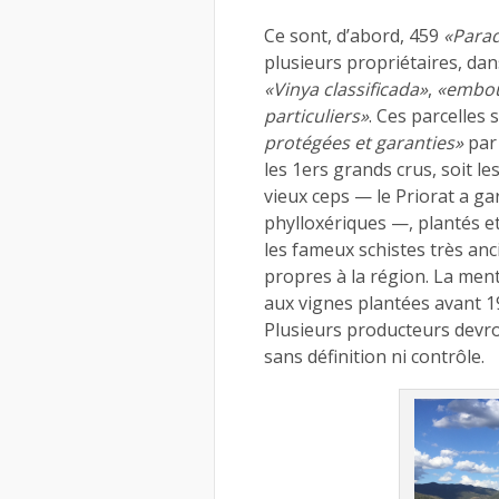
Ce sont, d’abord, 459
«Para
plusieurs propriétaires, dans
«Vinya classificada»
,
«embou
particuliers»
. Ces parcelles
protégées et garanties»
par 
les 1ers grands crus, soit le
vieux ceps — le Priorat a ga
phylloxériques —, plantés et 
les fameux schistes très an
propres à la région. La men
aux vignes plantées avant 19
Plusieurs producteurs devron
sans définition ni contrôle.