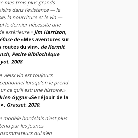
e mes trois plus grands
aisirs dans l’existence — le
xe, la nourriture et le vin —
ul le dernier nécessite une
de extérieure.»
Jim Harrison,
éface de
«Mes aventures sur
s routes du vin»
, de Kermit
nch, Petite Bibliothèque
yot, 2008
e vieux vin est toujours
ceptionnel lorsqu’on le prend
ur ce qu’il est: une histoire.»
rien Gygax
«Se réjouir de la
n»
, Grasset, 2020.
e modèle bordelais n’est plus
tenu par les jeunes
nsommateurs qui s’en