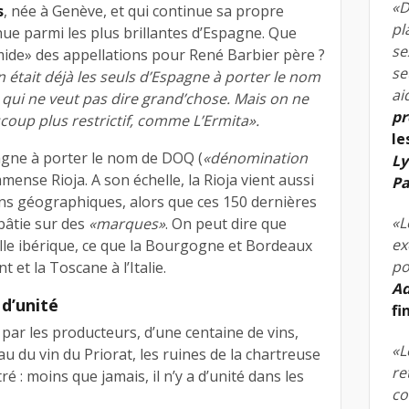
«D
s
, née à Genève, et qui continue sa propre
pl
ue parmi les plus brillantes d’Espagne. Que
se
ide» des appellations pour René Barbier père ?
se
n était déjà les seuls d’Espagne à porter le nom
ai
 qui ne veut pas dire grand’chose. Mais on ne
pr
oup plus restrictif, comme L’Ermita».
le
pagne à porter le nom de DOQ (
«dénomination
Ly
immense Rioja. A son échelle, la Rioja vient aussi
Pa
ions géographiques, alors que ces 150 dernières
«L
bâtie sur des
«marques»
. On peut dire que
ex
helle ibérique, ce que la Bourgogne et Bordeaux
po
t et la Toscane à l’Italie.
Ad
d’unité
fi
ar les producteurs, d’une centaine de vins,
«L
 du vin du Priorat, les ruines de la chartreuse
re
tré : moins que jamais, il n’y a d’unité dans les
co