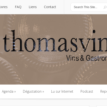
Livres
FAQ
Liens
Contact
Livres
FAQ
Liens
Contact
Agenda
Dégustation
Lu sur Internet
Podcast
Rep
Agenda
Dégustation
Lu sur Internet
Podcast
Rep