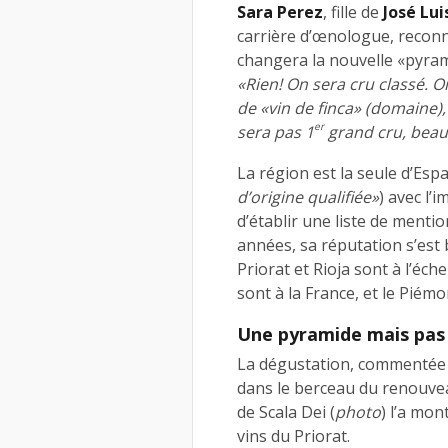
Sara Perez
, fille de
José Lui
carrière d’œnologue, reconn
changera la nouvelle «pyram
«Rien! On sera cru classé. O
de «vin de finca» (domaine),
er
sera pas 1
grand cru, beauc
La région est la seule d’Es
d’origine qualifiée»
) avec l’
d’établir une liste de ment
années, sa réputation s’est 
Priorat et Rioja sont à l’éc
sont à la France, et le Piémon
Une pyramide mais pas 
La dégustation, commentée p
dans le berceau du renouveau
de Scala Dei (
photo
) l’a mon
vins du Priorat.