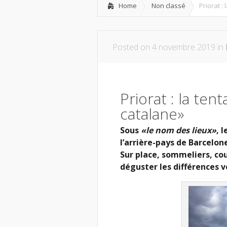
Home
Non classé
Priorat :
Posted on 4 novembre 2019 in
Priorat : la te
catalane»
Sous
«le nom des lieux»
, 
l’arrière-pays de Barcelone
Sur place, sommeliers, cou
déguster les différences 