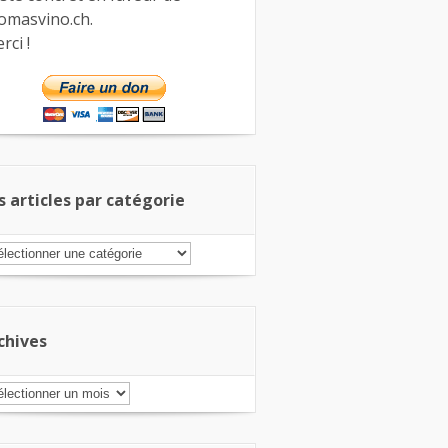
omasvino.ch.
rci !
s articles par catégorie
s
ticles
r
tégorie
chives
chives