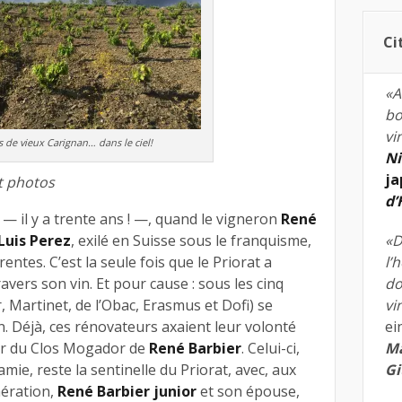
Ci
«A
bo
vi
 de vieux Carignan… dans le ciel!
Ni
ja
t photos
d
 — il y a trente ans ! —, quand le vigneron
René
Luis Perez
, exilé en Suisse sous le franquisme,
«D
rentes. C’est la seule fois que le Priorat a
l’
ers son vin. Et pour cause : sous les cinq
do
, Martinet, de l’Obac, Erasmus et Dofi) se
vi
. Déjà, ces rénovateurs axaient leur volonté
ei
star du Clos Mogador de
René Barbier
. Celui-ci,
Ma
mie, reste la sentinelle du Priorat, avec, aux
Gi
ération,
René Barbier junior
et son épouse,