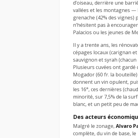
d’oiseau, derrière une barriè
vallées et les montagnes — 
grenache (42% des vignes) p
n’hésitent pas à encourage
Palacios ou les jeunes de M
Il y a trente ans, les rénov
cépages locaux (carignan et
sauvignon et syrah (chacun 
Plusieurs cuvées ont gardé 
Mogador (60 fr. la bouteille) 
donnent un vin opulent, puis
les 16°, ces dernières (chaud
minorité, sur 7,5% de la sur
blanc, et un petit peu de m
Des acteurs économiqu
Malgré le zonage,
Alvaro P
complète, du vin de base, le