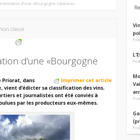
 la tentation d’une «Bourgogne catalane»
Re
Vi
Non classé
po
Pos
L’
ntation d’une «Bourgogne
Pos
Mo
le Priorat, dans
Imprimer cet article
Va
, vient d’édicter sa classification des vins.
an
rtiers et journalistes ont été conviés à
Pos
voulues par les producteurs eux-mêmes.
Ga
(p
Pos