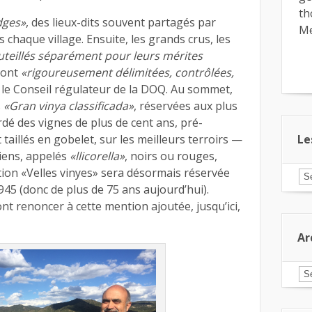
th
dges»
, des lieux-dits souvent partagés par
Me
 chaque village. Ensuite, les grands crus, les
teillés séparément pour leurs mérites
 sont
«rigoureusement délimitées, contrôlées,
le Conseil régulateur de la DOQ. Au sommet,
s
«Gran vinya classificada»
, réservées aux plus
rdé des vignes de plus de cent ans, pré-
taillés en gobelet, sur les meilleurs terroirs —
Le
ciens, appelés
«llicorella»
, noirs ou rouges,
tion «Velles vinyes» sera désormais réservée
Le
ar
45 (donc de plus de 75 ans aujourd’hui).
pa
t renoncer à cette mention ajoutée, jusqu’ici,
ca
Ar
Ar