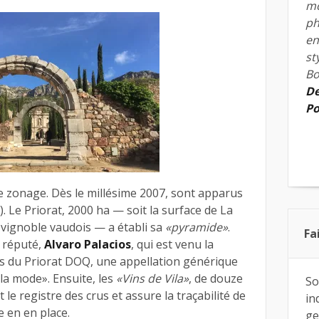
mo
ph
en
st
Bo
De
Po
 zonage. Dès le millésime 2007, sont apparus
). Le Priorat, 2000 ha — soit la surface de La
vignoble vaudois — a établi sa
«pyramide»
.
Fa
s réputé,
Alvaro Palacios
, qui est venu la
ins du Priorat DOQ, une appellation générique
 la mode». Ensuite, les
«Vins de Vila»
, de douze
So
t le registre des crus et assure la traçabilité de
in
e en en place.
ge