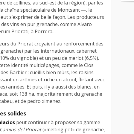
re de collines, au sud-est de la région), par les
la chaîne spectaculaire de Montsant —, le
eut s’exprimer de belle façon. Les producteurs
r des vins en pur grenache, comme Alvaro
erum Priorati, à Porrera…
ateurs du Priorat croyaient au renforcement des
 grenache) par les internationaux, cabernet
10% du vignoble) et un peu de merlot (6,5%).
cette identité multicépages, comme le Clos
des Barbier : cueillis bien mûrs, les raisins
sant en arômes et riche en alcool, flirtant avec
es) années. Et puis, il y a aussi des blancs, en
face, soit 138 ha, majoritairement du grenache
acabeu, et de pedro ximenez.
es solides
alacios
peut continuer à proposer sa gamme
Camins del Priorat
(«melting pot» de grenache,