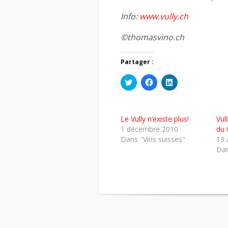
Info:
www.vully.ch
©thomasvino.ch
Partager :
Cliquez
Cliquez
Cliquez
pour
pour
pour
partager
partager
partager
sur
sur
sur
Twitter(ouvre
Facebook(ouvre
LinkedIn(ouvre
dans
dans
dans
Le Vully n’existe plus!
Vul
une
une
une
nouvelle
nouvelle
nouvelle
1 décembre 2010
du 
fenêtre)
fenêtre)
fenêtre)
Dans "Vins suisses"
19 
Dan