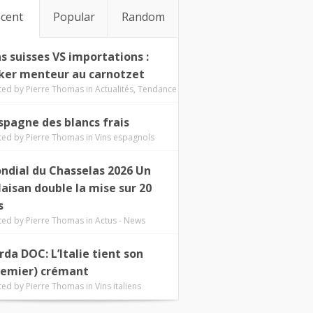
cent
Popular
Random
ns suisses VS importations :
ker menteur au carnotzet
ted by
Pierre Thomas
in
Actualités
,
Tendance
Espagne des blancs frais
ted by
Pierre Thomas
in
Vins espagnols
ndial du Chasselas 2026 Un
laisan double la mise sur 20
s
ted by
Pierre Thomas
in
Actus - News
rda DOC: L’Italie tient son
remier) crémant
ted by
Pierre Thomas
in
Vins italiens