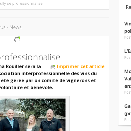
ully se professionnalise
Re
Vi
tus - News
po
Pos
L’
professionnalise
Pos
a Rouiller sera la
Imprimer cet article
Mo
ssociation interprofessionnelle des vins du
Va
ait été gérée par un comité de vignerons et
an
volontaire et bénévole.
Pos
Ga
(p
Pos