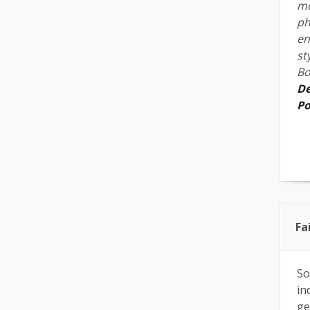
mo
ph
en
st
Bo
De
Po
Fa
So
in
ge