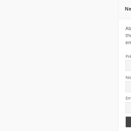
Ne
Ab
th
ema
Pr
N
Em