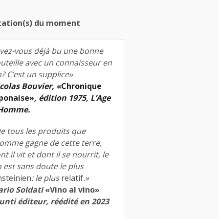
tation(s) du moment
vez-vous déjà bu une bonne
uteille avec un connaisseur en
n? C’est un supplice»
colas Bouvier, «
Chronique
ponaise»
, édition 1975, L’Age
’Homme.
e tous les produits que
homme gagne de cette terre,
nt il vit et dont il se nourrit, le
n est sans doute le plus
nsteinien
: le plus
relatif
.»
rio Soldati
«Vino al vino»
unti éditeur, réédité en 2023