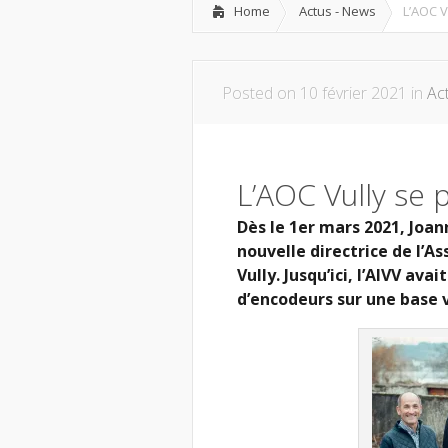
Home
Actus - News
L’AOC V
Posted on 10 février 2021 in
Ac
L’AOC Vully se 
Dès le 1er mars 2021, Joann
nouvelle directrice de l’A
Vully. Jusqu’ici, l’AIVV av
d’encodeurs sur une base 