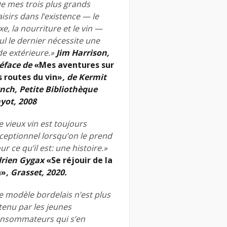
e mes trois plus grands
aisirs dans l’existence — le
xe, la nourriture et le vin —
ul le dernier nécessite une
de extérieure.»
Jim Harrison,
éface de
«Mes aventures sur
s routes du vin»
, de Kermit
nch, Petite Bibliothèque
yot, 2008
e vieux vin est toujours
ceptionnel lorsqu’on le prend
ur ce qu’il est: une histoire.»
rien Gygax
«Se réjouir de la
n»
, Grasset, 2020.
e modèle bordelais n’est plus
tenu par les jeunes
nsommateurs qui s’en