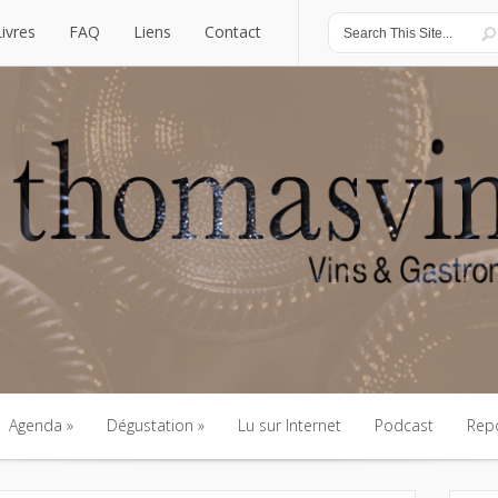
Livres
FAQ
Liens
Contact
Livres
FAQ
Liens
Contact
Agenda
Dégustation
Lu sur Internet
Podcast
Rep
Agenda
Dégustation
Lu sur Internet
Podcast
Rep