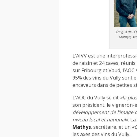
De g. à dr., C
Mathys, secr
L’AIVV est une interprofess
de raisin et 24 caves, réuni
sur Fribourg et Vaud, l’AOC 
95% des vins du Vully sont e
encaveurs dans de petites st
L’AOC du Vully se dit
«la plu
son président, le vigneron
développement de l’image d
niveau local et national»
. La
Mathys
, secrétaire, et un
«C
les axes des vins du Vully.