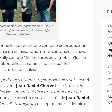
Ci
«A
laude Besson, vice-président de l’AIVV, J.-P.
étaire, Joanna Rouiller, directrice et J,-D.
bo
Chervet, président.
vi
Ni
ionnelle qui réunit une centaine de producteurs
ja
s chacun en association. Intercantonale, à cheval
d
Vully compte 150 hectares de vignoble. Plus de
mbouteillés et commercialisés par les
«D
ructures familiales.
l’
do
s petite des grandes régions viticoles suisses»
et
vi
-encaveur
Jean-Daniel Chervet
se réjouit
«du
ei
es vins du Vully et de leur rayonnement au
Ma
 nouvelle directrice sera assistée de
Jean-Daniel
Gi
onseil stratégique»
de sept membres définira