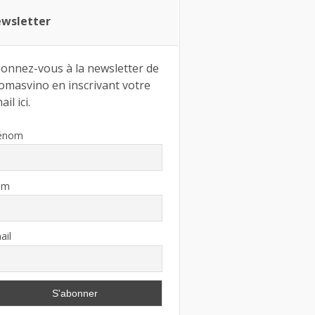
wsletter
onnez-vous à la newsletter de
omasvino en inscrivant votre
il ici.
énom
om
ail