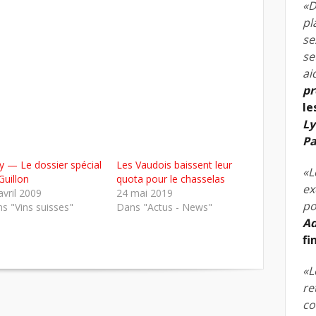
«D
pl
se
se
ai
pr
le
Ly
Pa
ly — Le dossier spécial
Les Vaudois baissent leur
«L
Guillon
quota pour le chasselas
ex
avril 2009
24 mai 2019
po
s "Vins suisses"
Dans "Actus - News"
Ad
fi
«L
re
co