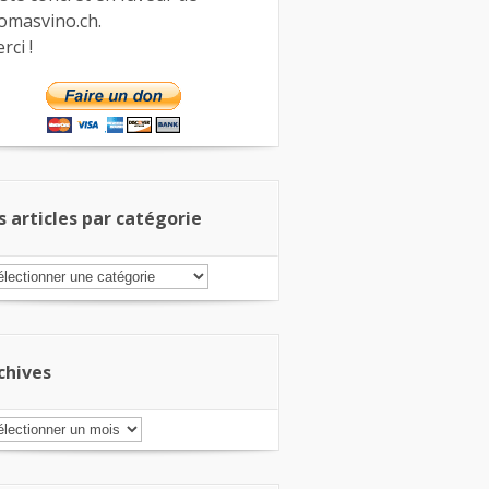
omasvino.ch.
rci !
s articles par catégorie
s
ticles
r
tégorie
chives
chives