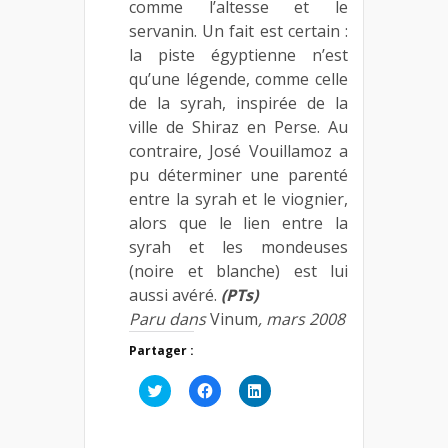
comme l’altesse et le
servanin. Un fait est certain :
la piste égyptienne n’est
qu’une légende, comme celle
de la syrah, inspirée de la
ville de Shiraz en Perse. Au
contraire, José Vouillamoz a
pu déterminer une parenté
entre la syrah et le viognier,
alors que le lien entre la
syrah et les mondeuses
(noire et blanche) est lui
aussi avéré.
(PTs)
Paru dans
Vinum
, mars 2008
Partager :
Cliquez
Cliquez
Cliquez
pour
pour
pour
partager
partager
partager
sur
sur
sur
Twitter(ouvre
Facebook(ouvre
LinkedIn(ouvre