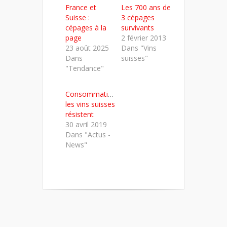
dans
dans
dans
France et
Les 700 ans de
une
une
une
nouvelle
nouvelle
nouvelle
Suisse :
3 cépages
fenêtre)
fenêtre)
fenêtre)
cépages à la
survivants
page
2 février 2013
23 août 2025
Dans "Vins
Dans
suisses"
"Tendance"
Consommation :
les vins suisses
résistent
30 avril 2019
Dans "Actus -
News"