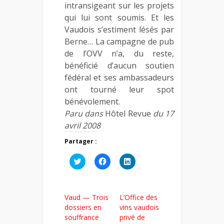
intransigeant sur les projets
qui lui sont soumis. Et les
Vaudois s’estiment lésés par
Berne… La campagne de pub
de l’OVV n’a, du reste,
bénéficié d’aucun soutien
fédéral et ses ambassadeurs
ont tourné leur spot
bénévolement.
Paru dans
Hôtel Revue
du 17
avril 2008
Partager :
Cliquez
Cliquez
Cliquez
pour
pour
pour
partager
partager
partager
sur
sur
sur
Twitter(ouvre
Facebook(ouvre
LinkedIn(ouvre
dans
dans
dans
Vaud — Trois
L’Office des
une
une
une
nouvelle
nouvelle
nouvelle
dossiers en
vins vaudois
fenêtre)
fenêtre)
fenêtre)
souffrance
privé de