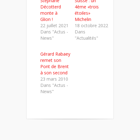
Stéphane
Suisse : un
une
une
une
nouvelle
nouvelle
nouvelle
Décotterd
4ème «trois
fenêtre)
fenêtre)
fenêtre)
monte à
étoiles»
Glion !
Michelin
22 juillet 2021
18 octobre 2022
Dans "Actus -
Dans
News"
"Actualités"
Gérard Rabaey
remet son
Pont de Brent
à son second
23 mars 2010
Dans "Actus -
News"