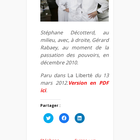
Stéphane Décotterd, au
milieu, avec, à droite, Gérard
Rabaey, au moment de la
passation des pouvoirs, en
décembre 2010.
Paru dans
La Liberté
du 13
mars 2012.
Version en PDF
ici
.
Partager :
Cliquez
Cliquez
Cliquez
pour
pour
pour
partager
partager
partager
sur
sur
sur
Twitter(ouvre
Facebook(ouvre
LinkedIn(ouvre
dans
dans
dans