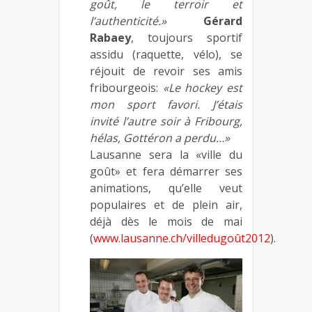
goût, le terroir et
l’authenticité.»
Gérard
Rabaey
, toujours sportif
assidu (raquette, vélo), se
réjouit de revoir ses amis
fribourgeois:
«Le hockey est
mon sport favori. J’étais
invité l’autre soir à Fribourg,
hélas, Gottéron a perdu…»
Lausanne sera la «ville du
goût» et fera démarrer ses
animations, qu’elle veut
populaires et de plein air,
déjà dès le mois de mai
(
www.lausanne.ch/villedugoût2012
).