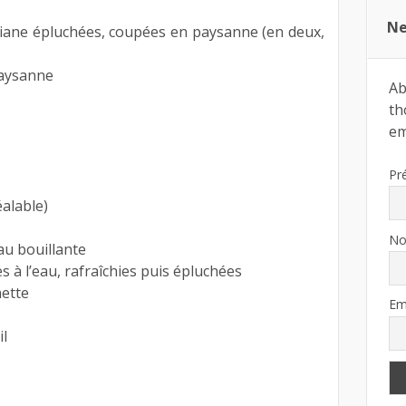
Ne
iane épluchées, coupées en paysanne (en deux,
paysanne
Ab
th
ema
Pr
éalable)
N
eau bouillante
 à l’eau, rafraîchies puis épluchées
nette
Em
il