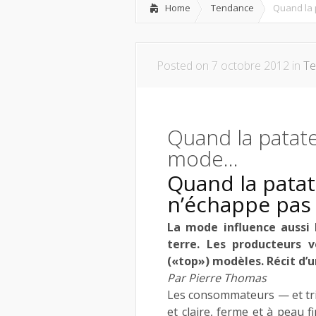
Home
Tendance
Quand la 
Posted on 7 octobre 2012 in
Te
Quand la patate
mode…
Quand la pata
n’échappe pas
La mode influence aussi
terre. Les producteurs 
(«top») modèles. Récit d’
Par Pierre Thomas
Les consommateurs — et tric
et claire, ferme et à peau f