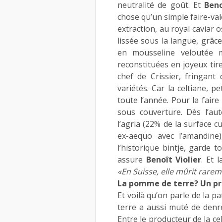
neutralité de goût. Et
Beno
chose qu’un simple faire-valo
extraction, au royal caviar 
lissée sous la langue, grâce
en mousseline veloutée m
reconstituées en joyeux tir
chef de Crissier, fringan
variétés. Car la celtiane, pe
toute l’année. Pour la faire
sous couverture. Dès l’au
l’agria (22% de la surface cu
ex-aequo avec l’amandine)
l’historique bintje, garde t
assure
Benoît Violier
. Et 
«En Suisse, elle mûrit rare
La pomme de terre? Un pro
Et voilà qu’on parle de la p
terre a aussi muté de denr
Entre le producteur de la ce