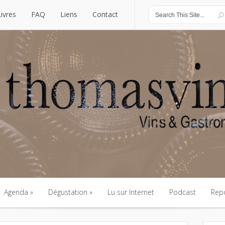
Livres
FAQ
Liens
Contact
Livres
FAQ
Liens
Contact
Agenda
Dégustation
Lu sur Internet
Podcast
Rep
Agenda
Dégustation
Lu sur Internet
Podcast
Rep