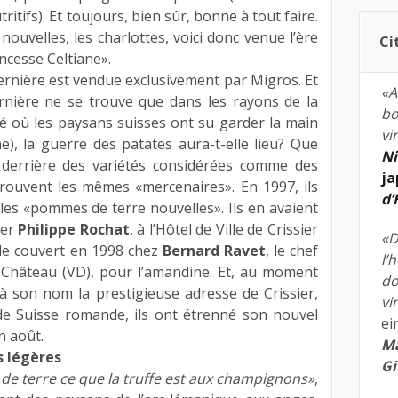
itifs). Et toujours, bien sûr, bonne à tout faire.
ouvelles, les charlottes, voici donc venue l’ère
Ci
ncesse Celtiane».
ernière est vendue exclusivement par Migros. Et
«A
ernière ne se trouve que dans les rayons de la
bo
é où les paysans suisses ont su garder la main
vi
), la guerre des patates aura-t-elle lieu? Que
Ni
derrière des variétés considérées comme des
ja
rouvent les mêmes «mercenaires». En 1997, ils
d
 les «pommes de terre nouvelles». Ils en avaient
ier
Philippe Rochat
, à l’Hôtel de Ville de Crissier
«D
s le couvert en 1998 chez
Bernard Ravet
, le chef
l’
e-Château (VD), pour l’amandine. Et, au moment
do
à son nom la prestigieuse adresse de Crissier,
vi
 de Suisse romande, ils ont étrenné son nouvel
ei
n août.
Ma
s légères
Gi
 de terre ce que la truffe est aux champignons»
,