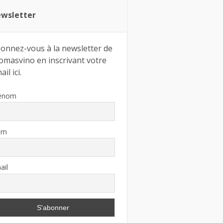
wsletter
onnez-vous à la newsletter de
omasvino en inscrivant votre
il ici.
énom
om
ail