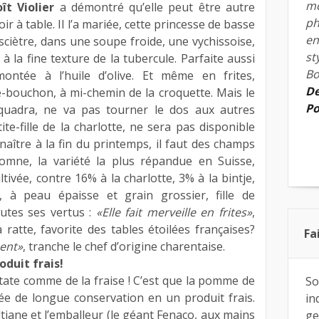
mo
ît Violier
a démontré qu’elle peut être autre
ph
ir à table. Il l’a mariée, cette princesse de basse
en
osciètre, dans une soupe froide, une vychissoise,
st
 à la fine texture de la tubercule. Parfaite aussi
Bo
ontée à l’huile d’olive. Et même en frites,
De
e-bouchon, à mi-chemin de la croquette. Mais le
Po
t quadra, ne va pas tourner le dos aux autres
tite-fille de la charlotte, ne sera pas disponible
 naître à la fin du printemps, il faut des champs
tomne, la variété la plus répandue en Suisse,
ltivée, contre 16% à la charlotte, 3% à la bintje,
, à peau épaisse et grain grossier, fille de
outes ses vertus :
«Elle fait merveille en frites»
,
la ratte, favorite des tables étoilées françaises?
Fa
ment»
, tranche le chef d’origine charentaise.
duit frais!
atate comme de la fraise ! C’est que la pomme de
So
ée de longue conservation en un produit frais.
in
ltiane et l’emballeur (le géant Fenaco, aux mains
ge