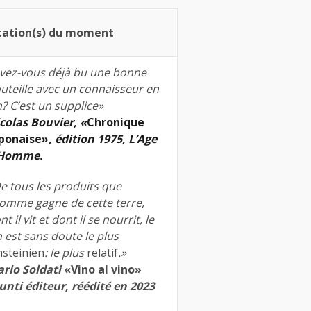
tation(s) du moment
vez-vous déjà bu une bonne
uteille avec un connaisseur en
n? C’est un supplice»
colas Bouvier, «
Chronique
ponaise»
, édition 1975, L’Age
’Homme.
e tous les produits que
homme gagne de cette terre,
nt il vit et dont il se nourrit, le
n est sans doute le plus
nsteinien
: le plus
relatif
.»
rio Soldati
«Vino al vino»
unti éditeur, réédité en 2023