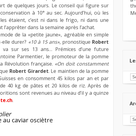
urt de quelques jours. Le conseil qui figure sur
th
conservation à 10° au sec. Aujourd’hui, où les
Me
les étaient, c’est ni dans le frigo, ni dans une
ut l’apprêter dans la semaine après l’achat.
mode de la «petite jaune», agréable en simple
-elle durer?
«10 à 15 ans»
, pronostique
Robert
e, va sur ses 13 ans… Prémices d’une future
’Antoine Parmentier, le promoteur de la pomme
Le
la Révolution française.
«On doit constamment
lique
Robert Girardet
. Le maintien de la pomme
Le
s Suisses en consomment 45 kilos par an et par
ar
de 40 kg de pâtes et 20 kilos de riz. Après de
pa
ca
oritions sont revenues au niveau d’il y a quinze
te.ch
.
Ar
olier
 au caviar osciètre
Ar