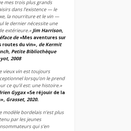
e mes trois plus grands
aisirs dans l’existence — le
xe, la nourriture et le vin —
ul le dernier nécessite une
de extérieure.»
Jim Harrison,
éface de
«Mes aventures sur
s routes du vin»
, de Kermit
nch, Petite Bibliothèque
yot, 2008
e vieux vin est toujours
ceptionnel lorsqu’on le prend
ur ce qu’il est: une histoire.»
rien Gygax
«Se réjouir de la
n»
, Grasset, 2020.
e modèle bordelais n’est plus
tenu par les jeunes
nsommateurs qui s’en