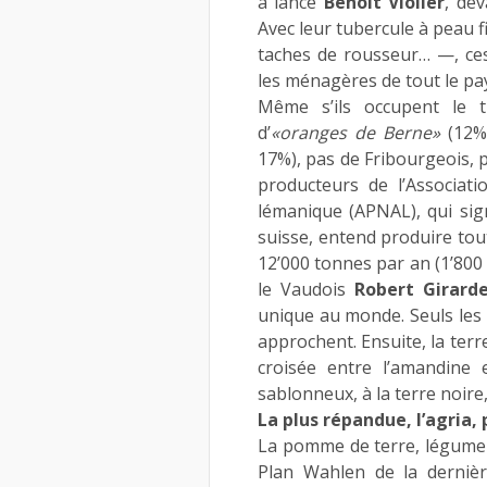
a lancé
Benoît Violier
, de
Avec leur tubercule à peau 
taches de rousseur… —, ce
les ménagères de tout le pa
Même s’ils occupent le t
d’
«oranges de Berne»
(12%,
17%), pas de Fribourgeois, p
producteurs de l’Associat
lémanique (APNAL), qui sign
suisse, entend produire tout
12’000 tonnes par an (1’800 
le Vaudois
Robert Girard
unique au monde. Seuls les 
approchent. Ensuite, la terr
croisée entre l’amandine e
sablonneux, à la terre noire
La plus répandue, l’agria,
La pomme de terre, légume 
Plan Wahlen de la derniè