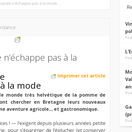
patate n’échappe pas à la mode…
Re
Vi
ndance
po
Pos
L’
 n’échappe pas à la
Pos
Mo
te
Imprimer cet article
Va
 à la mode
an
Pos
 le monde très helvétique de la pomme de
vont chercher en Bretagne leurs nouveaux
Ga
une aventure agricole… et gastronomique.
(p
Pos
es ! — l’exigent depuis plusieurs années petite
ine, pour s’épargner de l’éplucher (et conserver