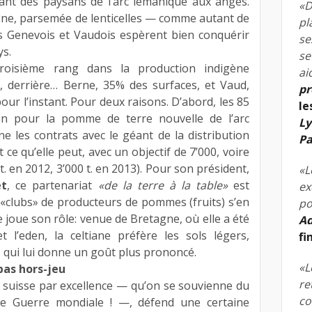
vant des paysans de l’arc lémanique aux anges.
«D
fine, parsemée de lenticelles — comme autant de
pl
s Genevois et Vaudois espèrent bien conquérir
se
ys.
se
roisième rang dans la production indigène
ai
 derrière… Berne, 35% des surfaces, et Vaud,
pr
our l’instant. Pour deux raisons. D’abord, les 85
le
ion pour la pomme de terre nouvelle de l’arc
Ly
e les contrats avec le géant de la distribution
Pa
 ce qu’elle peut, avec un objectif de 7’000, voire
t. en 2012, 3’000 t. en 2013). Pour son président,
«L
et
, ce partenariat
«de la terre à la table»
est
ex
«clubs» de producteurs de pommes (fruits) s’en
po
e joue son rôle: venue de Bretagne, où elle a été
Ad
t l’eden, la celtiane préfère les sols légers,
fi
, qui lui donne un goût plus prononcé.
«L
 pas hors-jeu
re
suisse par excellence — qu’on se souvienne du
co
re Guerre mondiale ! —, défend une certaine