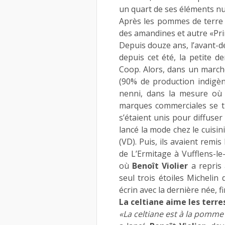
un quart de ses éléments nutr
Après les pommes de terre n
des amandines et autre «Pri
Depuis douze ans, l’avant-d
depuis cet été, la petite d
Coop. Alors, dans un march
(90% de production indigène
nenni, dans la mesure où 
marques commerciales se t
s’étaient unis pour diffuser
lancé la mode chez le cuisin
(VD). Puis, ils avaient remi
de L’Ermitage à Vufflens-l
où
Benoît Violier
a repris 
seul trois étoiles Michelin
écrin avec la dernière née, fi
La celtiane aime les terre
«La celtiane est à la pomme