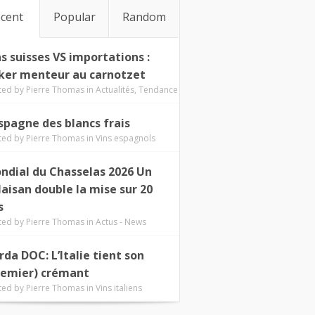
cent
Popular
Random
ns suisses VS importations :
ker menteur au carnotzet
ted by
Pierre Thomas
in
Actualités
,
Tendance
Espagne des blancs frais
ted by
Pierre Thomas
in
Vins espagnols
ndial du Chasselas 2026 Un
laisan double la mise sur 20
s
ted by
Pierre Thomas
in
Actus - News
rda DOC: L’Italie tient son
remier) crémant
ted by
Pierre Thomas
in
Vins italiens