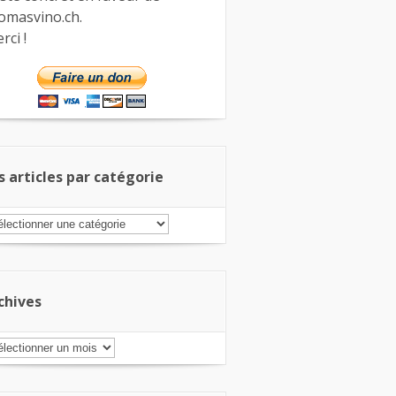
omasvino.ch.
rci !
s articles par catégorie
s
ticles
r
tégorie
chives
chives