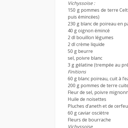
Vichyssoise :
150 g pommes de terre Celt
puis émincées)
230 g blanc de poireau en 
40 g oignon émincé
2 dl bouillon légumes
2 dl crème liquide
50 g beurre
sel, poivre blanc
3 g gélatine (trempée au pr
Finitions
60 g blanc poireau, cuit à l’
200 g pommes de terre cuites
Fleur de sel, poivre mignon
Huile de noisettes
Pluches d’aneth et de cerfeu
60 g caviar osciètre
Fleurs de bourrache
Vichyssoise