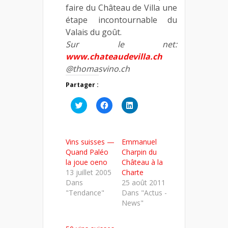
faire du Château de Villa une
étape incontournable du
Valais du goût.
Sur le net:
www.chateaudevilla.ch
@thomasvino.ch
Partager :
Cliquez
Cliquez
Cliquez
pour
pour
pour
partager
partager
partager
sur
sur
sur
Twitter(ouvre
Facebook(ouvre
LinkedIn(ouvre
dans
dans
dans
Vins suisses —
Emmanuel
une
une
une
nouvelle
nouvelle
nouvelle
Quand Paléo
Charpin du
fenêtre)
fenêtre)
fenêtre)
la joue oeno
Château à la
13 juillet 2005
Charte
Dans
25 août 2011
"Tendance"
Dans "Actus -
News"