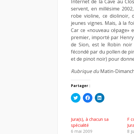
Internet de la Cave au Clos
servent, en millésime 2002,
robe violine, ce diolinoir
jeunes vignes. Mais, à la fo
Car ce «nouveau cépage» es
premier, importé par Henr
de Sion, est le Robin noir
fécondé par du pollen de pi
et de pinot noir) pour donn
Rubrique du
Matin-Dimanc
Partager :
Cliquez
Cliquez
Cliquez
pour
pour
pour
partager
partager
partager
sur
sur
sur
Twitter(ouvre
Facebook(ouvre
LinkedIn(ouvre
dans
dans
dans
Jura(s), à chacun sa
F 
une
une
une
nouvelle
nouvelle
nouvelle
spécialité
Jur
fenêtre)
fenêtre)
fenêtre)
6 mai 2009
8 j