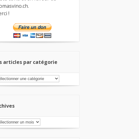
omasvino.ch.
rci !
s articles par catégorie
s
ticles
r
tégorie
chives
chives