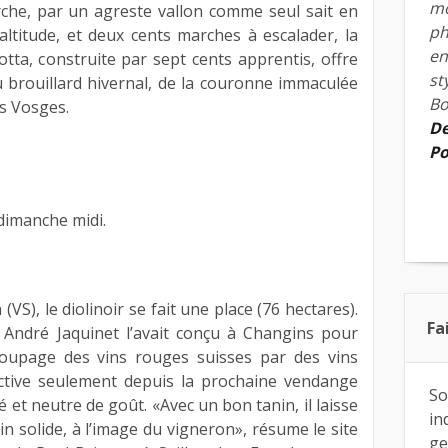
mo
che, par un agreste vallon comme seul sait en
ph
’altitude, et deux cents marches à escalader, la
en
tta, construite par sept cents apprentis, offre
st
 brouillard hivernal, de la couronne immaculée
Bo
es Vosges.
De
Po
dimanche midi.
VS), le diolinoir se fait une place (76 hectares).
Fa
 André Jaquinet l’avait conçu à Changins pour
u coupage des vins rouges suisses par des vins
ective seulement depuis la prochaine vendange
So
oré et neutre de goût. «Avec un bon tanin, il laisse
in
vin solide, à l’image du vigneron», résume le site
ge