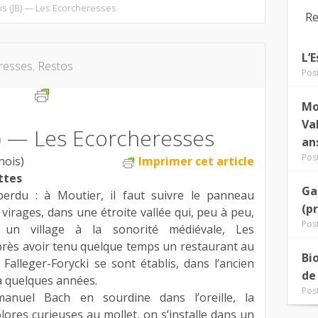
is (JB) — Les Ecorcheresses
Re
L’
resses
,
Restos
Pos
Mo
Va
B) — Les Ecorcheresses
an
Pos
nois)
Imprimer cet article
ttes
Ga
 perdu : à Moutier, il faut suivre le panneau
(p
virages, dans une étroite vallée qui, peu à peu,
Pos
, un village à la sonorité médiévale, Les
après avoir tenu quelque temps un restaurant au
Bi
 Falleger-Forycki se sont établis, dans l’ancien
de
 a quelques années.
Pos
anuel Bach en sourdine dans l’oreille, la
lores curieuses au mollet, on s’installe dans un