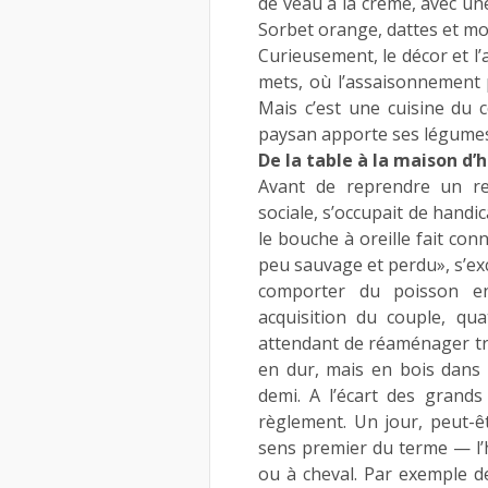
de veau à la crème, avec un
Sorbet orange, dattes et mo
Curieusement, le décor et l’
mets, où l’assaisonnement p
Mais c’est une cuisine du c
paysan apporte ses légumes, 
De la table à la maison d’
Avant de reprendre un res
sociale, s’occupait de handi
le bouche à oreille fait con
peu sauvage et perdu», s’ex
comporter du poisson en 
acquisition du couple, qu
attendant de réaménager t
en dur, mais en bois dans 
demi. A l’écart des grands
règlement. Un jour, peut-êt
sens premier du terme — l’hô
ou à cheval. Par exemple d