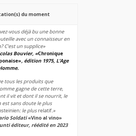
tation(s) du moment
vez-vous déjà bu une bonne
uteille avec un connaisseur en
n? C’est un supplice»
colas Bouvier, «
Chronique
ponaise»
, édition 1975, L’Age
’Homme.
e tous les produits que
homme gagne de cette terre,
nt il vit et dont il se nourrit, le
n est sans doute le plus
nsteinien
: le plus
relatif
.»
rio Soldati
«Vino al vino»
unti éditeur, réédité en 2023