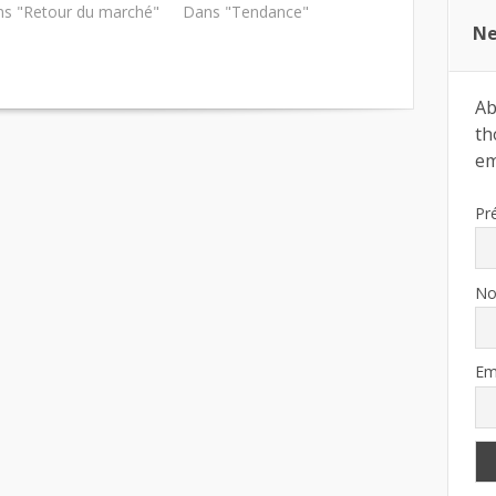
s "Retour du marché"
Dans "Tendance"
Ne
Ab
th
ema
Pr
N
Em