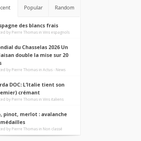
cent
Popular
Random
Espagne des blancs frais
ted by
Pierre Thomas
in
Vins espagnols
ndial du Chasselas 2026 Un
laisan double la mise sur 20
s
ted by
Pierre Thomas
in
Actus - News
rda DOC: L’Italie tient son
remier) crémant
ted by
Pierre Thomas
in
Vins italiens
o, pinot, merlot : avalanche
 médailles
ted by
Pierre Thomas
in
Non classé