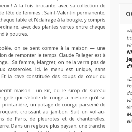
eux ! A la fois brocante, avec sa collection de
de tête de femmes ; Saint-Valentin permanente,
Ci
chaque table et l’éclairage à la bougie, y compris
aordinaire, avec des plantes vertes entre chaque
«A
nd à poutres.
bo
vi
 poêle, on se sent comme à la maison — une
Ni
ion de remonter le temps. Claude Falleger est à
ja
plonge… Sa femme, Margret, on ne la verra pas de
d
aux casseroles. Ici, le menu est unique, sans
. Et la cave constituée des coups de cœur du
«D
l’
itif maison : un kir, où le sirop de sureau
do
 gelé qui s’étiole de rouge à mesure qu’il se
vi
e printanière, un potage de courge parsemé de
ei
croquant croissant au jambon. Suit un vol-au-
Ma
s de Paris, de pleurotes et de chanterelles,
Gi
verre. Dans un registre plus paysan, une tranche