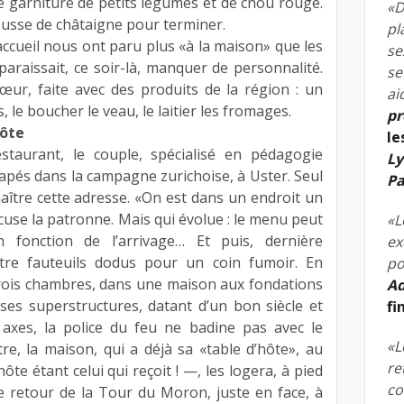
e garniture de petits légumes et de chou rouge.
«D
usse de châtaigne pour terminer.
pl
accueil nous ont paru plus «à la maison» que les
se
araissait, ce soir-là, manquer de personnalité.
se
œur, faite avec des produits de la région : un
ai
le boucher le veau, le laitier les fromages.
pr
hôte
le
taurant, le couple, spécialisé en pédagogie
Ly
capés dans la campagne zurichoise, à Uster. Seul
Pa
naître cette adresse. «On est dans un endroit un
cuse la patronne. Mais qui évolue : le menu peut
«L
fonction de l’arrivage… Et puis, dernière
ex
atre fauteuils dodus pour un coin fumoir. En
po
rois chambres, dans une maison aux fondations
Ad
ses superstructures, datant d’un bon siècle et
fi
 axes, la police du feu ne badine pas avec le
«L
re, la maison, qui a déjà sa «table d’hôte», au
re
te étant celui qui reçoit ! —, les logera, à pied
co
e retour de la Tour du Moron, juste en face, à