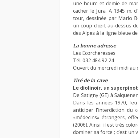
une heure et demie de mar
cacher le Jura. A 1345 m. d
tour, dessinée par Mario Bo
un coup d’œil, au-dessus du
des Alpes à la ligne bleue d
La bonne adresse
Les Ecorcheresses
Tél. 032 484 92 24
Ouvert du mercredi midi au 
Tiré de la cave
Le diolinoir, un superpinot
De Satigny (GE) à Salquenen (
Dans les années 1970, feu
anticiper l’interdiction d
«médecins» étrangers, eff
(2006). Ainsi, il est très col
dominer sa force ; c’est un 