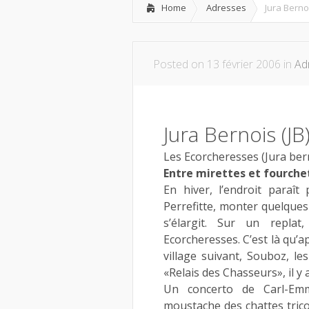
Home
Adresses
Jura Berno
Posted on 13 février 2006 in
Ad
Jura Bernois (J
Les Ecorcheresses (Jura ber
Entre mirettes et fourche
En hiver, l’endroit paraît
Perrefitte, monter quelques 
s’élargit. Sur un replat
Ecorcheresses. C’est là qu’
village suivant, Souboz, les
«Relais des Chasseurs», il y
Un concerto de Carl-Emm
moustache des chattes trico