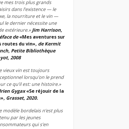
e mes trois plus grands
aisirs dans l’existence — le
xe, la nourriture et le vin —
ul le dernier nécessite une
de extérieure.»
Jim Harrison,
éface de
«Mes aventures sur
s routes du vin»
, de Kermit
nch, Petite Bibliothèque
yot, 2008
e vieux vin est toujours
ceptionnel lorsqu’on le prend
ur ce qu’il est: une histoire.»
rien Gygax
«Se réjouir de la
n»
, Grasset, 2020.
e modèle bordelais n’est plus
tenu par les jeunes
nsommateurs qui s’en