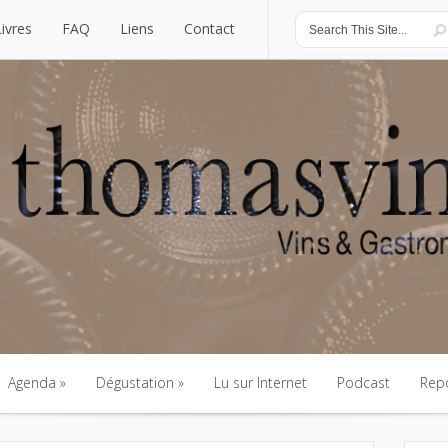
Livres
FAQ
Liens
Contact
Livres
FAQ
Liens
Contact
Agenda
Dégustation
Lu sur Internet
Podcast
Rep
Agenda
Dégustation
Lu sur Internet
Podcast
Rep