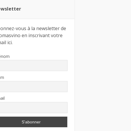
wsletter
onnez-vous à la newsletter de
omasvino en inscrivant votre
il ici.
énom
om
ail