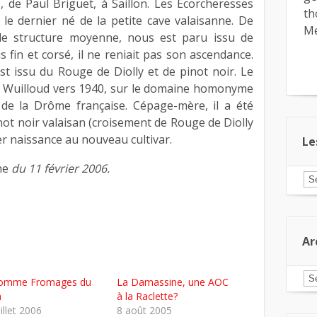
, de Paul Briguet, à Saillon. Les Ecorcheresses
th
 le dernier né de la petite cave valaisanne. De
Me
, de structure moyenne, nous est paru issu de
is fin et corsé, il ne reniait pas son ascendance.
t issu du Rouge de Diolly et de pinot noir. Le
y Wuilloud vers 1940, sur le domaine homonyme
 de la Drôme française. Cépage-mère, il a été
not noir valaisan (croisement de Rouge de Diolly
er naissance au nouveau cultivar.
Le
he
du 11 février 2006.
Le
ar
pa
ca
Ar
Ar
comme Fromages du
La Damassine, une AOC
a
à la Raclette?
uillet 2006
8 août 2005