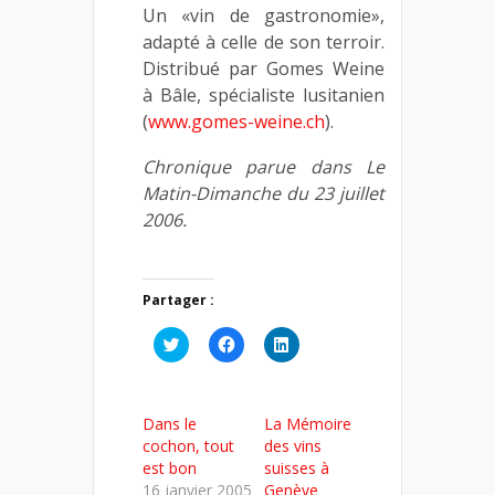
Un «vin de gastronomie»,
adapté à celle de son terroir.
Distribué par Gomes Weine
à Bâle, spécialiste lusitanien
(
www.gomes-weine.ch
).
Chronique parue dans Le
Matin-Dimanche du 23 juillet
2006.
Partager :
Cliquez
Cliquez
Cliquez
pour
pour
pour
partager
partager
partager
sur
sur
sur
Twitter(ouvre
Facebook(ouvre
LinkedIn(ouvre
dans
dans
dans
Dans le
La Mémoire
une
une
une
nouvelle
nouvelle
nouvelle
cochon, tout
des vins
fenêtre)
fenêtre)
fenêtre)
est bon
suisses à
16 janvier 2005
Genève