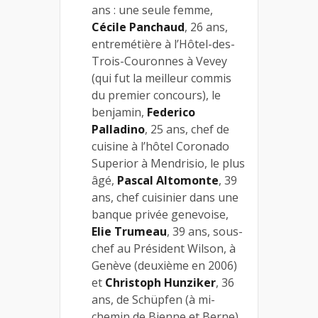
ans : une seule femme,
Cécile Panchaud
, 26 ans,
entremétière à l’Hôtel-des-
Trois-Couronnes à Vevey
(qui fut la meilleur commis
du premier concours), le
benjamin,
Federico
Palladino
, 25 ans, chef de
cuisine à l’hôtel Coronado
Superior à Mendrisio, le plus
âgé,
Pascal Altomonte
, 39
ans, chef cuisinier dans une
banque privée genevoise,
Elie Trumeau
, 39 ans, sous-
chef au Président Wilson, à
Genève (deuxième en 2006)
et
Christoph Hunziker
, 36
ans, de Schüpfen (à mi-
chemin de Bienne et Berne),