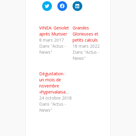
Cliquez
Cliquez
Cliquez
pour
pour
pour
partager
partager
partager
sur
sur
sur
Twitter(ouvre
Facebook(ouvre
LinkedIn(ouvre
dans
dans
dans
VINEA: Genolet
Grandes
une
une
une
nouvelle
nouvelle
nouvelle
après Murisier
Glorieuses et
fenêtre)
fenêtre)
fenêtre)
8 mars 2017
petits calculs
Dans "Actus -
18 mars 2022
News"
Dans "Actus -
News"
Dégustation :
un mois de
novembre
«hypervalaisan»
24 octobre 2018
Dans "Actus -
News"