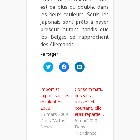
est de plus du double, dans
les deux couleurs. Seuls les
Japonais sont prêts à payer
presque autant, tandis que
les Belges se rapprochent
des Allemands.
Partager :
Cliquez
Cliquez
Cliquez
pour
pour
pour
partager
partager
partager
sur
sur
sur
Twitter(ouvre
Facebook(ouvre
LinkedIn(ouvre
dans
dans
dans
Import et
Consommation
une
une
une
nouvelle
nouvelle
nouvelle
export suisses
des vins
fenêtre)
fenêtre)
fenêtre)
reculent en
suisse : et
2008
pourtant, elle
13 mars 2009
était repartie…
Dans "Actus -
6 mai 2020
News"
Dans
"Tendance"