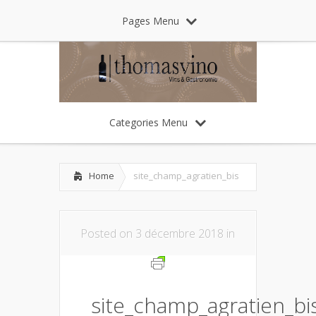
Pages Menu
Categories Menu
Home
site_champ_agratien_bis
Posted on 3 décembre 2018 in
site_champ_agratien_bi