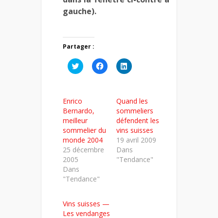
gauche).
Partager :
Cliquez
Cliquez
Cliquez
pour
pour
pour
partager
partager
partager
sur
sur
sur
Twitter(ouvre
Facebook(ouvre
LinkedIn(ouvre
dans
dans
dans
Enrico
Quand les
une
une
une
nouvelle
nouvelle
nouvelle
Bernardo,
sommeliers
fenêtre)
fenêtre)
fenêtre)
meilleur
défendent les
sommelier du
vins suisses
monde 2004
19 avril 2009
25 décembre
Dans
2005
"Tendance"
Dans
"Tendance"
Vins suisses —
Les vendanges