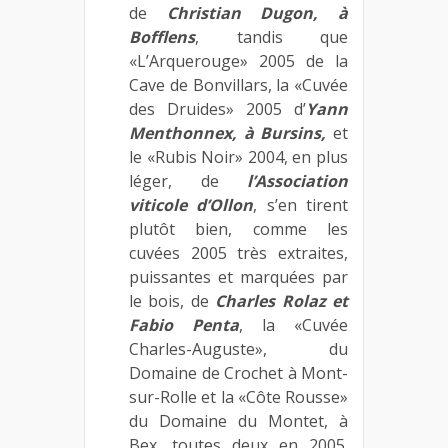
de
Christian Dugon, à
Bofflens
, tandis que
«L’Arquerouge» 2005 de la
Cave de Bonvillars, la «Cuvée
des Druides» 2005 d’
Yann
Menthonnex, à Bursins,
et
le «Rubis Noir» 2004, en plus
léger, de
l’Association
viticole d’Ollon
, s’en tirent
plutôt bien, comme les
cuvées 2005 très extraites,
puissantes et marquées par
le bois, de
Charles Rolaz et
Fabio Penta
, la «Cuvée
Charles-Auguste», du
Domaine de Crochet à Mont-
sur-Rolle et la «Côte Rousse»
du Domaine du Montet, à
Bex, toutes deux en 2005.