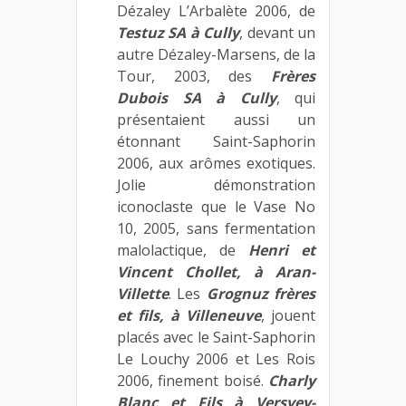
Dézaley L’Arbalète 2006, de
Testuz SA
à Cully
, devant un
autre Dézaley-Marsens, de la
Tour, 2003, des
Frères
Dubois SA à Cully
, qui
présentaient aussi un
étonnant Saint-Saphorin
2006, aux arômes exotiques.
Jolie démonstration
iconoclaste que le Vase No
10, 2005, sans fermentation
malolactique, de
Henri et
Vincent Chollet, à Aran-
Villette
. Les
Grognuz frères
et fils, à Villeneuve
, jouent
placés avec le Saint-Saphorin
Le Louchy 2006 et Les Rois
2006, finement boisé.
Charly
Blanc et Fils à Versvey-