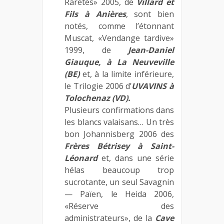
Raretés» 2005, de
Villard et
Fils à Anières
, sont bien
notés, comme l’étonnant
Muscat, «Vendange tardive»
1999, de
Jean-Daniel
Giauque, à La Neuveville
(BE)
et, à la limite inférieure,
le Trilogie 2006 d’
UVAVINS à
Tolochenaz (VD).
Plusieurs confirmations dans
les blancs valaisans… Un très
bon Johannisberg 2006 des
Frères Bétrisey à Saint-
Léonard
et, dans une série
hélas beaucoup trop
sucrotante, un seul Savagnin
— Païen, le Heida 2006,
«Réserve des
administrateurs», de la
Cave