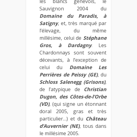
les blancs genevois, le
Sauvignon 2004 du
Domaine du Paradis, à
Satigny
, et, très marqué par
l’élevage, du même
millésime, celui de
Stéphane
Gros, à Dardagny
. Les
Chardonnays sont souvent
décevants, à l’exception de
celui du
Domaine Les
Perrières de Peissy (GE)
, du
Schloss Salenegg (Grisons)
,
de l’atypique de
Christian
Dugon, des Côtes-de-l’Orbe
(VD)
, (qui signe un étonnant
doral 2005, gras et très
particulier…) et du
Château
d’Auvernier (NE)
, tous dans
le millésime 2005.