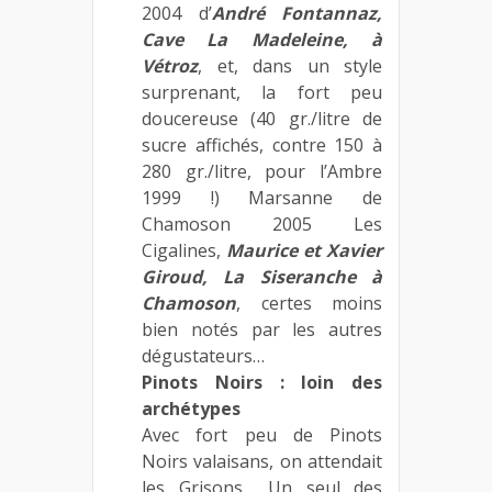
2004 d’
André Fontannaz,
Cave La Madeleine, à
Vétroz
, et, dans un style
surprenant, la fort peu
doucereuse (40 gr./litre de
sucre affichés, contre 150 à
280 gr./litre, pour l’Ambre
1999 !) Marsanne de
Chamoson 2005 Les
Cigalines,
Maurice et Xavier
Giroud, La Siseranche à
Chamoson
, certes moins
bien notés par les autres
dégustateurs…
Pinots Noirs : loin des
archétypes
Avec fort peu de Pinots
Noirs valaisans, on attendait
les Grisons… Un seul des