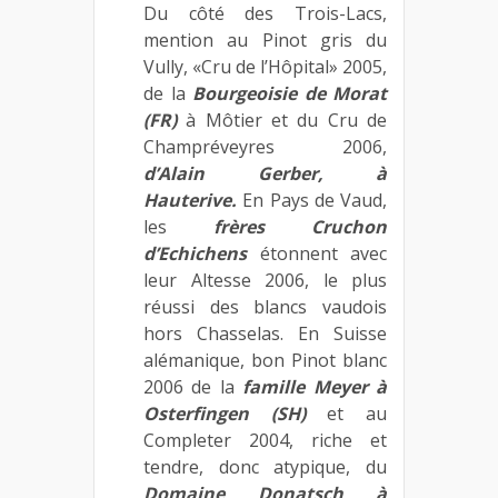
Du côté des Trois-Lacs,
mention au Pinot gris du
Vully, «Cru de l’Hôpital» 2005,
de la
Bourgeoisie de Morat
(FR)
à Môtier et du Cru de
Champréveyres 2006,
d’Alain Gerber, à
Hauterive.
En Pays de Vaud,
les
frères Cruchon
d’Echichens
étonnent avec
leur Altesse 2006, le plus
réussi des blancs vaudois
hors Chasselas. En Suisse
alémanique, bon Pinot blanc
2006 de la
famille Meyer à
Osterfingen
(SH)
et au
Completer 2004, riche et
tendre, donc atypique, du
Domaine Donatsch à