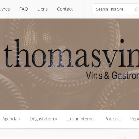
Livres
FAQ
Liens
Contact
Livres
FAQ
Liens
Contact
Agenda
Dégustation
Lu sur Internet
Podcast
Rep
Agenda
Dégustation
Lu sur Internet
Podcast
Rep