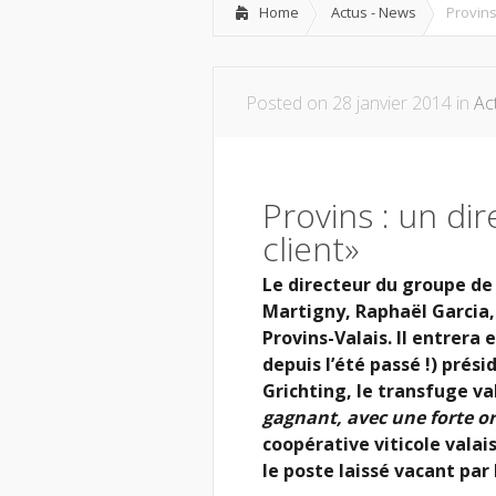
Home
Actus - News
Provins
Posted on 28 janvier 2014 in
Ac
Provins : un di
client»
Le directeur du groupe de 
Martigny, Raphaël Garcia,
Provins-Valais. Il entrera 
depuis l’été passé !) prés
Grichting, le transfuge v
gagnant, avec une forte or
coopérative viticole valai
le poste laissé vacant par