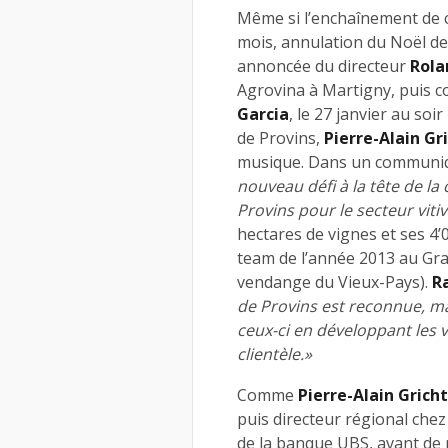
Même si l’enchaînement de 
mois, annulation du Noël de
annoncée du directeur
Rola
Agrovina à Martigny, puis c
Garcia
, le 27 janvier au so
de Provins,
Pierre-Alain Gr
musique. Dans un communiqu
nouveau défi à la tête de la
Provins pour le secteur vitiv
hectares de vignes et ses 4’0
team de l’année 2013 au Gra
vendange du Vieux-Pays).
R
de Provins est reconnue, ma 
ceux-ci en développant les 
clientèle.»
Comme
Pierre-Alain Grich
puis directeur régional chez
de la banque UBS, avant de re