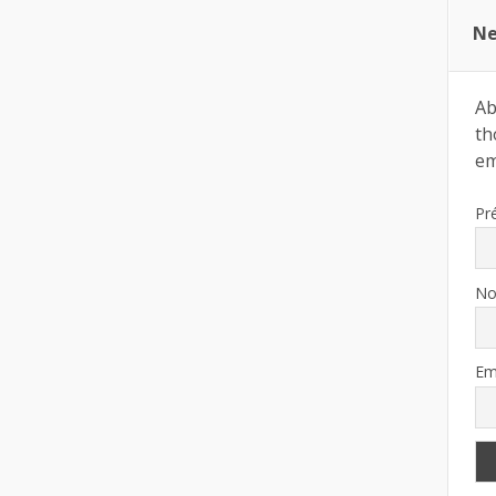
Ne
Ab
th
ema
Pr
N
Em