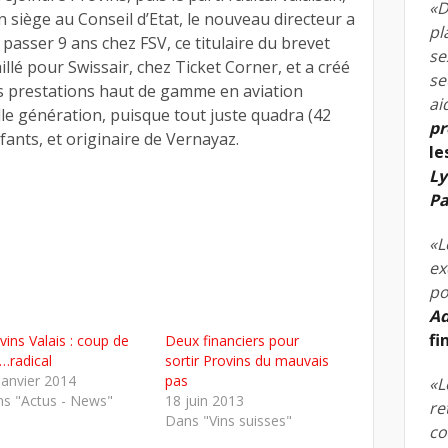
«D
n siège au Conseil d’Etat, le nouveau directeur a
pl
e passer 9 ans chez FSV, ce titulaire du brevet
se
illé pour Swissair, chez Ticket Corner, et a créé
se
des prestations haut de gamme en aviation
ai
elle génération, puisque tout juste quadra (42
pr
fants, et originaire de Vernayaz.
le
Ly
Pa
«L
ex
po
Ad
fi
vins Valais : coup de
Deux financiers pour
…radical
sortir Provins du mauvais
janvier 2014
pas
«L
s "Actus - News"
18 juin 2013
re
Dans "Vins suisses"
co