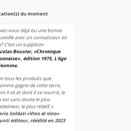
tation(s) du moment
vez-vous déjà bu une bonne
uteille avec un connaisseur en
n? C’est un supplice»
colas Bouvier, «
Chronique
ponaise»
, édition 1975, L’Age
’Homme.
e tous les produits que
homme gagne de cette terre,
nt il vit et dont il se nourrit, le
n est sans doute le plus
nsteinien
: le plus
relatif
.»
rio Soldati
«Vino al vino»
unti éditeur, réédité en 2023