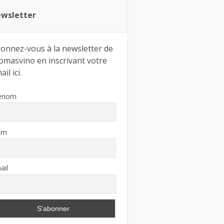
wsletter
onnez-vous à la newsletter de
omasvino en inscrivant votre
il ici.
énom
om
ail