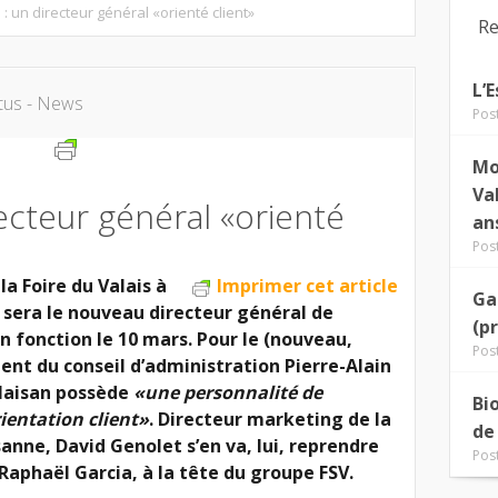
 : un directeur général «orienté client»
Re
L’
tus - News
Pos
Mo
Va
recteur général «orienté
an
Pos
la Foire du Valais à
Imprimer cet article
Ga
 sera le nouveau directeur général de
(p
en fonction le 10 mars. Pour le (nouveau,
Pos
ident du conseil d’administration Pierre-Alain
alaisan possède
«une personnalité de
Bi
ientation client»
. Directeur marketing de la
de
sanne, David Genolet s’en va, lui, reprendre
Pos
 Raphaël Garcia, à la tête du groupe FSV.