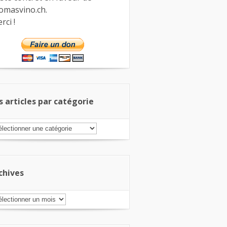
omasvino.ch.
rci !
s articles par catégorie
s
ticles
r
tégorie
chives
chives