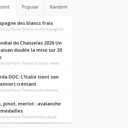
cent
Popular
Random
Espagne des blancs frais
ted by
Pierre Thomas
in
Vins espagnols
ndial du Chasselas 2026 Un
laisan double la mise sur 20
s
ted by
Pierre Thomas
in
Actus - News
rda DOC: L’Italie tient son
remier) crémant
ted by
Pierre Thomas
in
Vins italiens
o, pinot, merlot : avalanche
 médailles
ted by
Pierre Thomas
in
Non classé