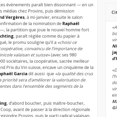
ces événements paraît bien dissonnant — en un
s médias chez Provins, puis démission
Ci
nd Vergères
, à mi-janvier, ensuite le salon
onfirmation de la nomination de
Raphaël
«A
ir —, la partition que joue le nouvel homme fort
bo
ichting
, paraît réglée comme du papier à
vi
é, le promu souligne qu’il a
«choisi ce
Ni
 coopérative, convaincu de l’importance de
ja
inicole valaisan et suisse»
(avec ses 980
d
00 sociétaires, la coopérative, sacrée meilleur
nd Prix du Vin suisse, encave un cinquième de la
«D
aphaël Garcia
dit aussi que
«la qualité des crus
l’
priorité sera d’améliorer la valorisation de
do
ventes dans l’ensemble des segments de la
vi
ei
Ma
ting
, d’abord boucher, puis maître-boucher,
Gi
 Coop, avant de passer à la direction régionale
joindre Provins, puis le parti radical valaisan,