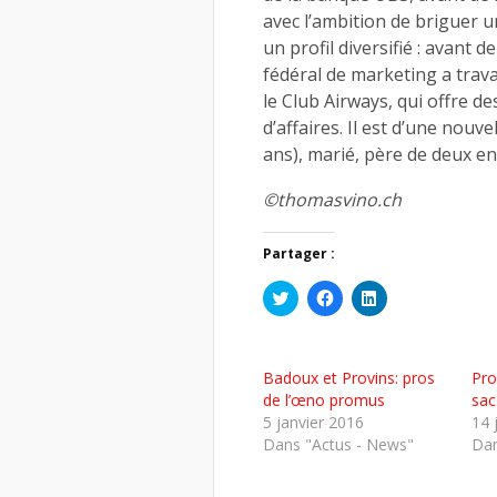
avec l’ambition de briguer u
un profil diversifié : avant d
fédéral de marketing a trava
le Club Airways, qui offre 
d’affaires. Il est d’une nouv
ans), marié, père de deux en
©thomasvino.ch
Partager :
Cliquez
Cliquez
Cliquez
pour
pour
pour
partager
partager
partager
sur
sur
sur
Twitter(ouvre
Facebook(ouvre
LinkedIn(ouvre
dans
dans
dans
Badoux et Provins: pros
Pro
une
une
une
nouvelle
nouvelle
nouvelle
de l’œno promus
sac
fenêtre)
fenêtre)
fenêtre)
5 janvier 2016
14 
Dans "Actus - News"
Dan