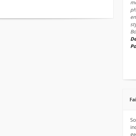
mo
ph
en
st
Bo
De
Po
Fa
So
in
ge