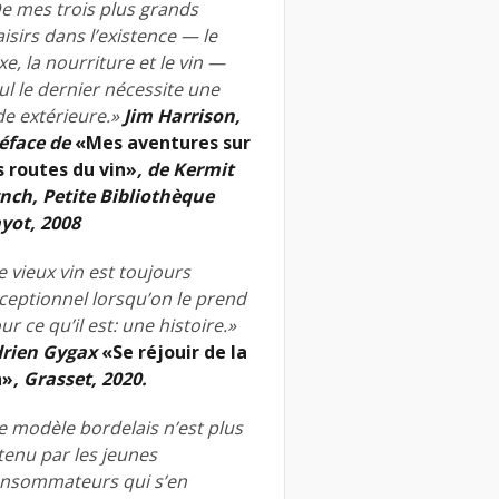
e mes trois plus grands
aisirs dans l’existence — le
xe, la nourriture et le vin —
ul le dernier nécessite une
de extérieure.»
Jim Harrison,
éface de
«Mes aventures sur
s routes du vin»
, de Kermit
nch, Petite Bibliothèque
yot, 2008
e vieux vin est toujours
ceptionnel lorsqu’on le prend
ur ce qu’il est: une histoire.»
rien Gygax
«Se réjouir de la
n»
, Grasset, 2020.
e modèle bordelais n’est plus
tenu par les jeunes
nsommateurs qui s’en