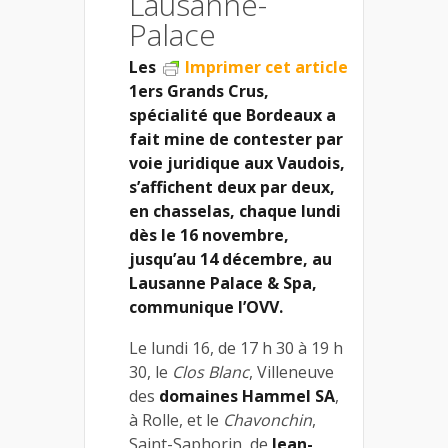
Lausanne-
Palace
Les
Imprimer cet article
1ers Grands Crus,
spécialité que Bordeaux a
fait mine de contester par
voie juridique aux Vaudois,
s’affichent deux par deux,
en chasselas, chaque lundi
dès le 16 novembre,
jusqu’au 14 décembre, au
Lausanne Palace & Spa,
communique l’OVV.
Le lundi 16, de 17 h 30 à 19 h
30, le
Clos Blanc
, Villeneuve
des
domaines Hammel SA
,
à Rolle, et le
Chavonchin
,
Saint-Saphorin, de
Jean-