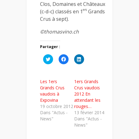
Clos, Domaines et Châteaux
ers
(c-d-c) classés en 1
Grands
Crus à sept).
©thomasvino.ch
Partager :
Cliquez
Cliquez
Cliquez
pour
pour
pour
partager
partager
partager
sur
sur
sur
Twitter(ouvre
Facebook(ouvre
LinkedIn(ouvre
dans
dans
dans
Les 1ers
1ers Grands
une
une
une
nouvelle
nouvelle
nouvelle
Grands Crus
Crus vaudois
fenêtre)
fenêtre)
fenêtre)
vaudois à
2012 En
Expovina
attendant les
19 octobre 2012
rouges…
Dans "Actus -
13 février 2014
News"
Dans "Actus -
News"