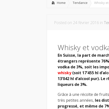
Home
Tendance
Whisky et
Posted on 24 février 2016 in
Te
Whisky et vodk
En Suisse, la part de marc
étrangers représente 76%. 
vodka de 3%, soit les impo
whisky
(soit 17’455 hl d’al
13’042 hl d’alcool pur). Le
liqueurs de 3%.
Grâce à une récolte de frui
très petites années,
les dis
progressé, et même de 7%