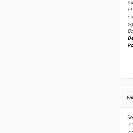
mo
ph
en
st
Bo
De
Po
Fa
So
in
ge