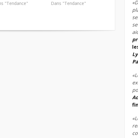
«D
s "Tendance"
Dans "Tendance"
pl
se
se
ai
pr
le
Ly
Pa
«L
ex
po
Ad
fi
«L
re
co