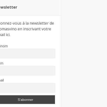
wsletter
onnez-vous à la newsletter de
omasvino en inscrivant votre
il ici.
énom
om
ail