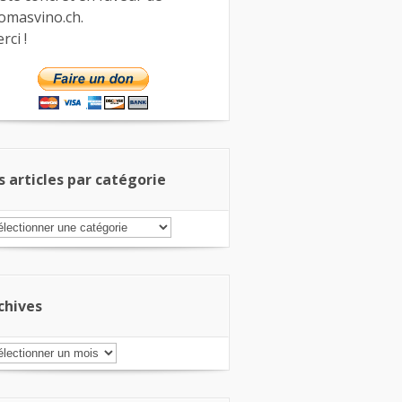
omasvino.ch.
rci !
s articles par catégorie
s
ticles
r
tégorie
chives
chives