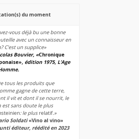
tation(s) du moment
vez-vous déjà bu une bonne
uteille avec un connaisseur en
n? C’est un supplice»
colas Bouvier, «
Chronique
ponaise»
, édition 1975, L’Age
’Homme.
e tous les produits que
homme gagne de cette terre,
nt il vit et dont il se nourrit, le
n est sans doute le plus
nsteinien
: le plus
relatif
.»
rio Soldati
«Vino al vino»
unti éditeur, réédité en 2023