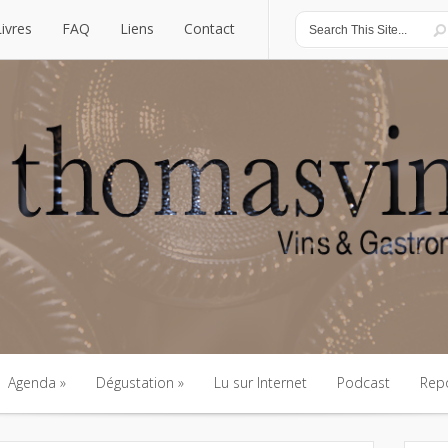
Livres
FAQ
Liens
Contact
Livres
FAQ
Liens
Contact
Agenda
Dégustation
Lu sur Internet
Podcast
Rep
Agenda
Dégustation
Lu sur Internet
Podcast
Rep