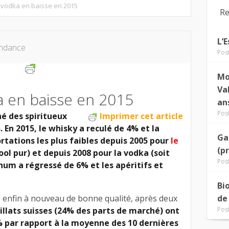
 vodka en baisse en 2015
Re
L’
ndance
Pos
Mo
Va
a en baisse en 2015
an
Pos
hé des spiritueux
Imprimer cet article
En 2015, le whisky a reculé de 4% et la
Ga
rtations les plus faibles depuis 2005 pour
le
(p
cool pur) et depuis 2008 pour la vodka (soit
Pos
 rhum a régressé de 6% et les apéritifs et
Bi
ts enfin à nouveau de bonne qualité, après deux
de
tillats suisses (24% des parts de marché) ont
Pos
 par rapport à la moyenne des 10 dernières