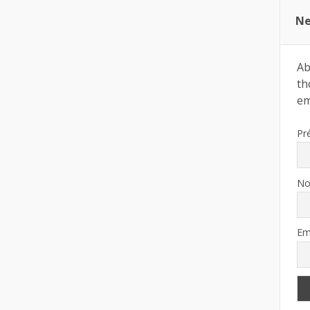
Ne
Ab
th
ema
Pr
N
Em