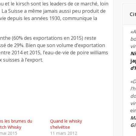
u et le kirsch sont les leaders de ce marché, loin
. La Suisse a même jamais aussi peu produit de
Ci
vie depuis les années 1930, communique la
«A
sinthe (60% des exportations en 2015) reste
bo
essé de 29%. Bien que son volume d’exportation
vi
ntre 2014 et 2015, l’eau-de-vie de poire williams
Ni
x suisses à l’export.
ja
d
«D
l’
do
vi
ei
Ma
s les brumes du
Quand le whisky
Gi
tch Whisky
s’helvétise
mai 2015
11 mars 2012