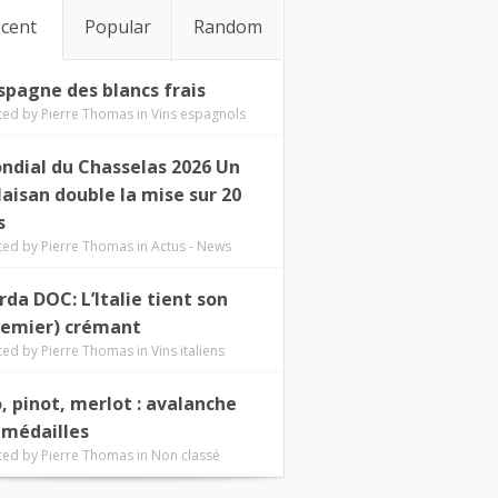
cent
Popular
Random
Espagne des blancs frais
ted by
Pierre Thomas
in
Vins espagnols
ndial du Chasselas 2026 Un
laisan double la mise sur 20
s
ted by
Pierre Thomas
in
Actus - News
rda DOC: L’Italie tient son
remier) crémant
ted by
Pierre Thomas
in
Vins italiens
o, pinot, merlot : avalanche
 médailles
ted by
Pierre Thomas
in
Non classé