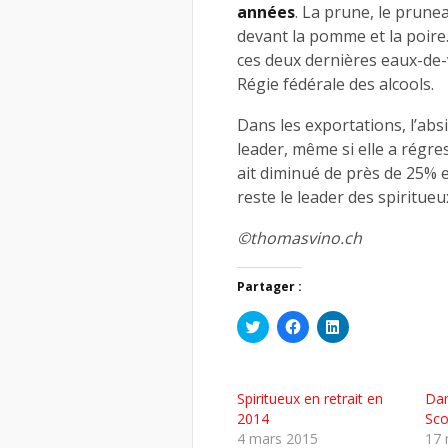
années
. La prune, le prunea
devant la pomme et la poire
ces deux dernières eaux-de-
Régie fédérale des alcools.
Dans les exportations, l’ab
leader, même si elle a régr
ait diminué de près de 25% e
reste le leader des spiritueu
©thomasvino.ch
Partager :
Cliquez
Cliquez
Cliquez
pour
pour
pour
partager
partager
partager
sur
sur
sur
Twitter(ouvre
Facebook(ouvre
LinkedIn(ouvre
dans
dans
dans
Spiritueux en retrait en
Dan
une
une
une
nouvelle
nouvelle
nouvelle
2014
Sco
fenêtre)
fenêtre)
fenêtre)
4 mars 2015
17 