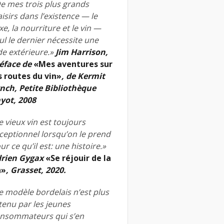
e mes trois plus grands
aisirs dans l’existence — le
xe, la nourriture et le vin —
ul le dernier nécessite une
de extérieure.»
Jim Harrison,
éface de
«Mes aventures sur
s routes du vin»
, de Kermit
nch, Petite Bibliothèque
yot, 2008
e vieux vin est toujours
ceptionnel lorsqu’on le prend
ur ce qu’il est: une histoire.»
rien Gygax
«Se réjouir de la
n»
, Grasset, 2020.
e modèle bordelais n’est plus
tenu par les jeunes
nsommateurs qui s’en