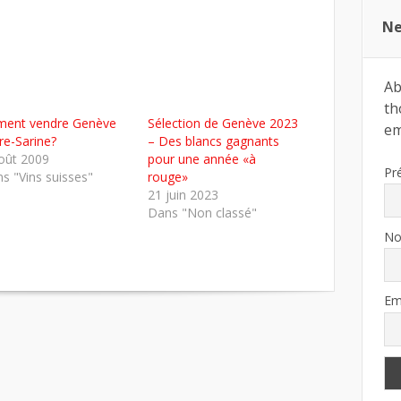
Ne
Ab
th
ent vendre Genève
Sélection de Genève 2023
ema
re-Sarine?
– Des blancs gagnants
oût 2009
pour une année «à
Pr
s "Vins suisses"
rouge»
21 juin 2023
Dans "Non classé"
N
Em