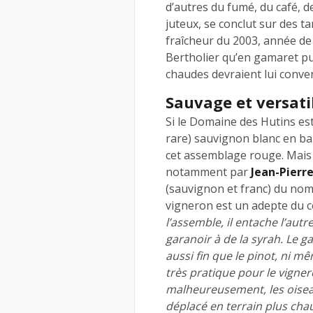
d’autres du fumé, du café, de
juteux, se conclut sur des ta
fraîcheur du 2003, année de 
Bertholier qu’en gamaret pu
chaudes devraient lui conve
Sauvage et versati
Si le Domaine des Hutins es
rare) sauvignon blanc en bar
cet assemblage rouge. Mais 
notamment par
Jean-Pierre
(sauvignon et franc) du nom
vigneron est un adepte du 
l’assemble, il entache l’aut
garanoir à de la syrah. Le 
aussi fin que le pinot, ni mê
très pratique pour le vignero
malheureusement, les oiseaux
déplacé en terrain plus chau