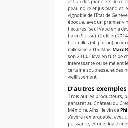
est un des pionniers de ce c
peau noire et jus blanc, et l
vignoble de l’Etat de Genève
époque, avec un premier vin
hectares (seul Vaud en a dav
ha en Suisse). Grêlé en 2014
bouteilles (60 par an) au «t
millésime 2015. Mais
Marc 
son 2010. Elevé en fûts de 
intéressante où se mêlent le
certaine souplesse, et des 
vieillissement.
D’autres exemples
Trois autres producteurs, p
gamaret au Château du Crest
Mémoire. Ainsi, le vin de
Phi
s’avère remarquable, avec un
puissance, et une finale fin