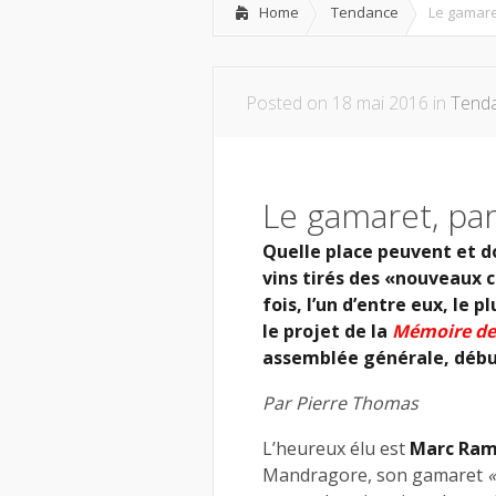
Home
Tendance
Le gamaret
Posted on 18 mai 2016 in
Tend
Le gamaret, par
Quelle place peuvent et d
vins tirés des «nouveaux 
fois, l’un d’entre eux, le 
le projet de la
Mémoire des
assemblée générale, début
Par Pierre Thomas
L’heureux élu est
Marc Ra
Mandragore, son gamaret