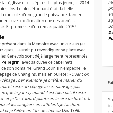
mo
 la réglisse et des épices. Le plus jeune, le 2014,
ph
nins fins. Le plus étonnant était la belle
en
la canicule, d’une grande puissance, tant en
st
r en cuve, confirmation que des années
Bo
nir. Et promesse d’un remarquable 2015 !
De
le
Po
t présent dans la Mémoire avec un curieux (et
riques, il aurait pu revendiquer sa place avec
les Genevois sont déjà largement représentés,
 Pellegrin
, avec sa cuvée de cabernets
 de son domaine, Grand’Cour. Il n’empêche, le
cépage de Changins, mais en pureté :
«Quant on
re cépage : par exemple, je préfère marier du
Fa
gamaret reste un cépage assez sauvage, pas
me que le gamay quand il est bien fait. Il reste
n et je l’ai d’abord planté en lisière de forêt où,
So
 et les sangliers en raffolent. Je l’ai donc
in
d et je l’élève en fûts de chêne.»
Dès 1998,
ge