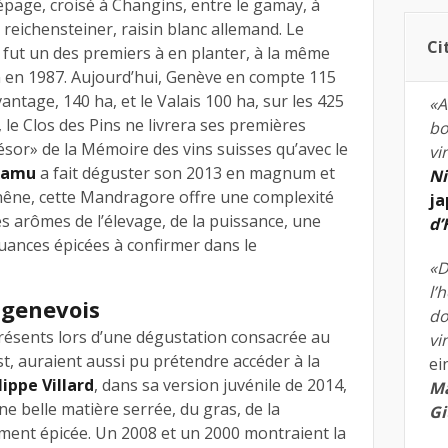
épage, croisé à Changins, entre le gamay, à
e reichensteiner, raisin blanc allemand. Le
Ci
 fut un des premiers à en planter, à la même
 en 1987. Aujourd’hui, Genève en compte 115
antage, 140 ha, et le Valais 100 ha, sur les 425
«A
, le Clos des Pins ne livrera ses premières
bo
résor» de la Mémoire des vins suisses qu’avec le
vi
Ramu
a fait déguster son 2013 en magnum et
Ni
chêne, cette Mandragore offre une complexité
ja
s arômes de l’élevage, de la puissance, une
d
nuances épicées à confirmer dans le
«D
l’
 genevois
do
résents lors d’une dégustation consacrée au
vi
, auraient aussi pu prétendre accéder à la
ei
lippe Villard
, dans sa version juvénile de 2014,
Ma
e belle matière serrée, du gras, de la
Gi
ement épicée. Un 2008 et un 2000 montraient la