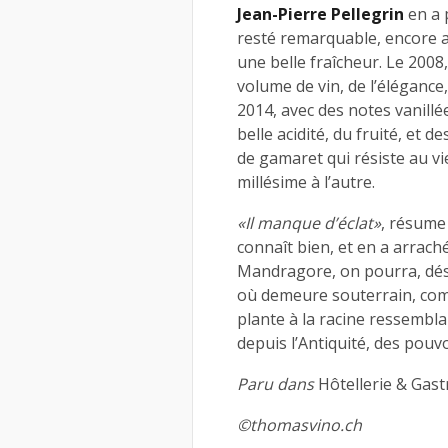
Jean-Pierre Pellegrin
en a 
resté remarquable, encore 
une belle fraîcheur. Le 2008
volume de vin, de l’élégance
2014, avec des notes vanillé
belle acidité, du fruité, et 
de gamaret qui résiste au vie
millésime à l’autre.
«Il manque d’éclat»
, résume
connaît bien, et en a arrac
Mandragore, on pourra, désor
où demeure souterrain, com
plante à la racine ressembla
depuis l’Antiquité, des pouvo
Paru dans
Hôtellerie & Ga
©thomasvino.ch