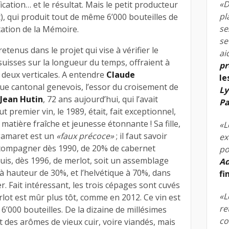
«D
cation… et le résultat. Mais le petit producteur
pl
c), qui produit tout de même 6’000 bouteilles de
se
itation de la Mémoire.
se
tenus dans le projet qui vise à vérifier le
ai
 suisses sur la longueur du temps, offraient à
pr
deux verticales. A entendre
Claude
le
ue cantonal genevois, l’essor du croisement de
Ly
Jean Hutin
, 72 ans aujourd’hui, qui l’avait
Pa
ut premier vin, le 1989, était, fait exceptionnel,
 matière fraîche et jeunesse étonnante ! Sa fille,
«L
 gamaret est un
«faux précoce»
; il faut savoir
ex
’accompagner dès 1990, de 20% de cabernet
po
 puis, dès 1996, de merlot, soit un assemblage
Ad
à hauteur de 30%, et l’helvétique à 70%, dans
fi
. Fait intéressant, les trois cépages sont cuvés
«L
lot est mûr plus tôt, comme en 2012. Ce vin est
re
6’000 bouteilles. De la dizaine de millésimes
co
t des arômes de vieux cuir, voire viandés, mais