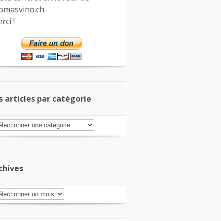
omasvino.ch.
rci !
s articles par catégorie
s
ticles
r
tégorie
chives
chives