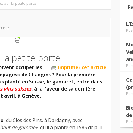
, par la petite porte
Re
L’
ance
Pos
Mo
Va
 la petite porte
an
Pos
oivent occuper les
Imprimer cet article
cépages» de Changins ? Pour la première
Ga
plus planté en Suisse, le gamaret, entre dans
(p
 vins suisses
, à la faveur de sa dernière
Pos
 avril, à Genève.
Bi
de
mu
, du Clos des Pins, à Dardagny, avec
Pos
«haut de gamme»
, qu’il a planté en 1985 déjà. Il