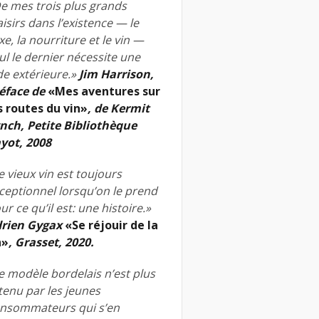
e mes trois plus grands
aisirs dans l’existence — le
xe, la nourriture et le vin —
ul le dernier nécessite une
de extérieure.»
Jim Harrison,
éface de
«Mes aventures sur
s routes du vin»
, de Kermit
nch, Petite Bibliothèque
yot, 2008
e vieux vin est toujours
ceptionnel lorsqu’on le prend
ur ce qu’il est: une histoire.»
rien Gygax
«Se réjouir de la
n»
, Grasset, 2020.
e modèle bordelais n’est plus
tenu par les jeunes
nsommateurs qui s’en