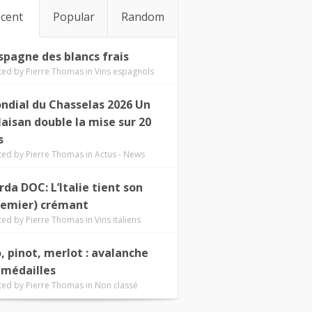
cent
Popular
Random
Espagne des blancs frais
ted by
Pierre Thomas
in
Vins espagnols
ndial du Chasselas 2026 Un
laisan double la mise sur 20
s
ted by
Pierre Thomas
in
Actus - News
rda DOC: L’Italie tient son
remier) crémant
ted by
Pierre Thomas
in
Vins italiens
o, pinot, merlot : avalanche
 médailles
ted by
Pierre Thomas
in
Non classé