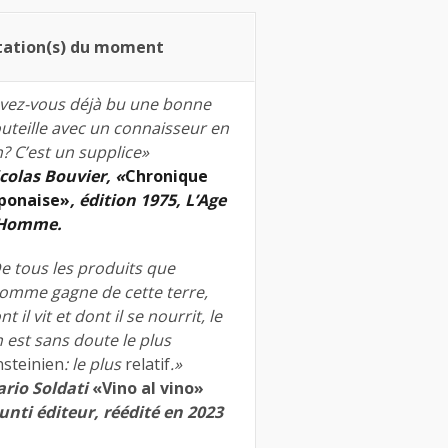
tation(s) du moment
vez-vous déjà bu une bonne
uteille avec un connaisseur en
n? C’est un supplice»
colas Bouvier, «
Chronique
ponaise»
, édition 1975, L’Age
’Homme.
e tous les produits que
homme gagne de cette terre,
nt il vit et dont il se nourrit, le
n est sans doute le plus
nsteinien
: le plus
relatif
.»
rio Soldati
«Vino al vino»
unti éditeur, réédité en 2023