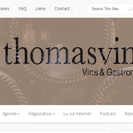
Livres
FAQ
Liens
Contact
Livres
FAQ
Liens
Contact
Agenda
Dégustation
Lu sur Internet
Podcast
Rep
Agenda
Dégustation
Lu sur Internet
Podcast
Rep