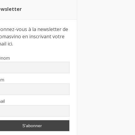
wsletter
onnez-vous à la newsletter de
omasvino en inscrivant votre
il ici.
énom
om
ail