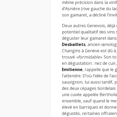
même précision dans la vinifi
d’Asnière (rive gauche du la
son gamaret, a décliné l’inv
Deux autres Genevois, déjà re
potentiel qualitatif des vins
déguster leur gamaret dans 
Desbaillets
, ancien œnolog
Changins à Genève est dû à
trouvé
«formidable»
. Son to
en dégustation : nez de cuir,
Emilienne
, rappelle que le
l’attendre. D’où l’idée de l
sauvignon, lui aussi tardif,
des deux cépages bordelais 
une cuvée appelée Bertholier
ensemble, sauf quand le mer
élevé en barriques et donne 
dégustés, certaines offraien