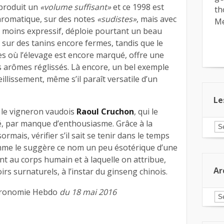
produit un
«volume suffisant»
et ce 1998 est
th
aromatique, sur des notes
«sudistes»
, mais avec
Me
, moins expressif, déploie pourtant un beau
, sur des tanins encore fermes, tandis que le
es où l’élevage est encore marqué, offre une
des arômes réglissés. Là encore, un bel exemple
illissement, même s’il paraît versatile d’un
Le
 le vigneron vaudois
Raoul Cruchon
, qui le
hé, par manque d’enthousiasme. Grâce à la
Le
ar
mais, vérifier s’il sait se tenir dans le temps
pa
me le suggère ce nom un peu ésotérique d’une
ca
nt au corps humain et à laquelle on attribue,
Ar
irs surnaturels, à l’instar du ginseng chinois.
stronomie Hebdo
du 18 mai 2016
Ar