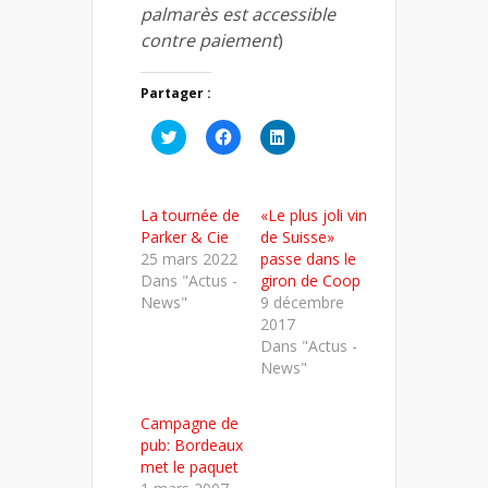
palmarès est accessible
contre paiement
)
Partager :
Cliquez
Cliquez
Cliquez
pour
pour
pour
partager
partager
partager
sur
sur
sur
Twitter(ouvre
Facebook(ouvre
LinkedIn(ouvre
dans
dans
dans
La tournée de
«Le plus joli vin
une
une
une
nouvelle
nouvelle
nouvelle
Parker & Cie
de Suisse»
fenêtre)
fenêtre)
fenêtre)
25 mars 2022
passe dans le
Dans "Actus -
giron de Coop
News"
9 décembre
2017
Dans "Actus -
News"
Campagne de
pub: Bordeaux
met le paquet