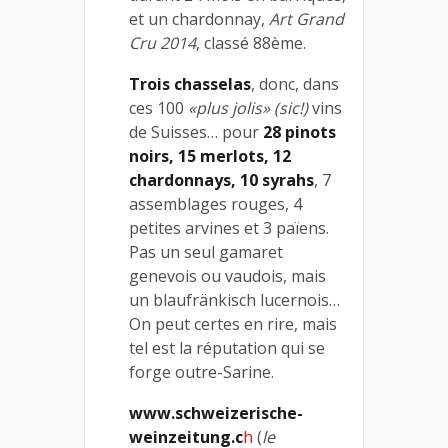
et un chardonnay,
Art Grand
Cru 2014
, classé 88ème.
Trois chasselas
, donc, dans
ces 100
«plus jolis»
(sic!)
vins
de Suisses… pour
28 pinots
noirs, 15 merlots, 12
chardonnays, 10 syrahs
, 7
assemblages rouges, 4
petites arvines et 3 païens.
Pas un seul gamaret
genevois ou vaudois, mais
un blaufränkisch lucernois…
On peut certes en rire, mais
tel est la réputation qui se
forge outre-Sarine.
www.schweizerische-
weinzeitung.c
h
(
le