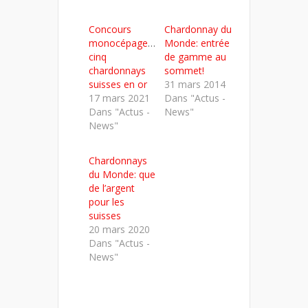
sur
sur
sur
Twitter(ouvre
Facebook(ouvre
LinkedIn(ouvre
dans
dans
dans
Concours
Chardonnay du
une
une
une
nouvelle
nouvelle
nouvelle
monocépages :
Monde: entrée
fenêtre)
fenêtre)
fenêtre)
cinq
de gamme au
chardonnays
sommet!
suisses en or
31 mars 2014
17 mars 2021
Dans "Actus -
Dans "Actus -
News"
News"
Chardonnays
du Monde: que
de l’argent
pour les
suisses
20 mars 2020
Dans "Actus -
News"