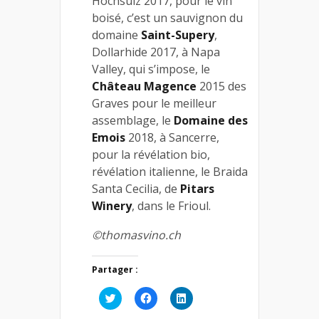
Hochsulz 2017, pour le vin
boisé, c’est un sauvignon du
domaine
Saint-Supery
,
Dollarhide 2017, à Napa
Valley, qui s’impose, le
Château Magence
2015 des
Graves pour le meilleur
assemblage, le
Domaine des
Emois
2018, à Sancerre,
pour la révélation bio,
révélation italienne, le Braida
Santa Cecilia, de
Pitars
Winery
, dans le Frioul.
©thomasvino.ch
Partager :
Cliquez
Cliquez
Cliquez
pour
pour
pour
partager
partager
partager