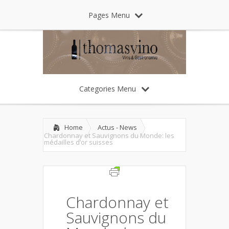
Pages Menu
Categories Menu
Home
Actus - News
Chardonnay et Sauvignons du Monde: les
médailles d’or suisses
Chardonnay et
Sauvignons du