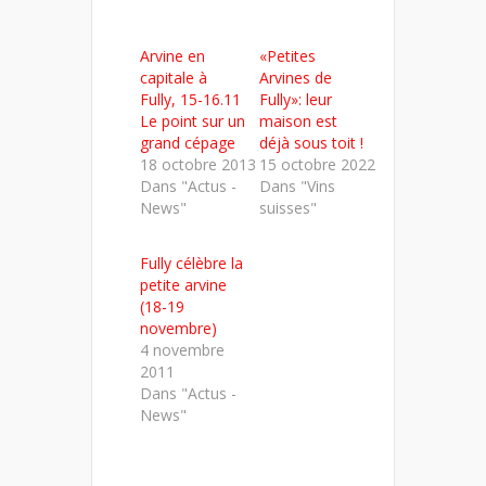
partager
partager
partager
sur
sur
sur
Twitter(ouvre
Facebook(ouvre
LinkedIn(ouvre
dans
dans
dans
Arvine en
«Petites
une
une
une
nouvelle
nouvelle
nouvelle
capitale à
Arvines de
fenêtre)
fenêtre)
fenêtre)
Fully, 15-16.11
Fully»: leur
Le point sur un
maison est
grand cépage
déjà sous toit !
18 octobre 2013
15 octobre 2022
Dans "Actus -
Dans "Vins
News"
suisses"
Fully célèbre la
petite arvine
(18-19
novembre)
4 novembre
2011
Dans "Actus -
News"