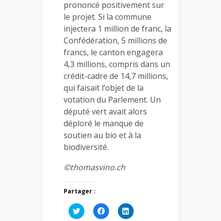
prononcé positivement sur
le projet. Si la commune
injectera 1 million de franc, la
Confédération, 5 millions de
francs, le canton engagera
4,3 millions, compris dans un
crédit-cadre de 14,7 millions,
qui faisait l’objet de la
votation du Parlement. Un
député vert avait alors
déploré le manque de
soutien au bio et à la
biodiversité.
©thomasvino.ch
Partager :
Cliquez
Cliquez
Cliquez
pour
pour
pour