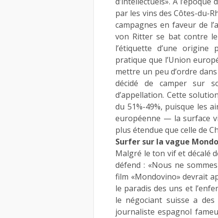
d’intellectuels». A l’époqu
par les vins des Côtes-du-Rh
campagnes en faveur de l’au
von Ritter se bat contre l
l’étiquette d’une origine
pratique que l’Union europé
mettre un peu d’ordre dans 
décidé de camper sur s
d’appellation. Cette solutio
du 51%-49%, puisque les air
européenne — la surface vi
plus étendue que celle de 
Surfer sur la vague Mond
Malgré le ton vif et décalé
défend : «Nous ne sommes n
film «Mondovino» devrait ap
le paradis des uns et l’enfe
le négociant suisse a des 
journaliste espagnol fame