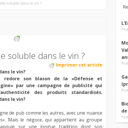
elle soluble dans le vin ?
Re
L’
Pos
Mo
Va
le soluble dans le vin ?
an
Pos
Imprimer cet article
dans le vin?
Ga
), redore son blason de la «Défense et
(p
origine» par une campagne de publicité qui
Pos
uthenticité des produits standardisés.
dans le vin?
Bi
de
agne de pub comme les autres, avec une nuance
Pos
s». Mais le négoce, qui appartient au groupe
s’appuie sur une longue tradition dont son