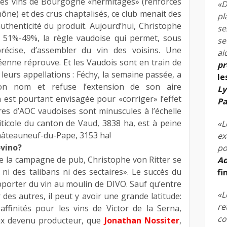
e des vins de Bourgogne «hermitagés» (renforcés
«D
ône) et des crus chaptalisés, ce club menait des
pl
thenticité du produit. Aujourd’hui, Christophe
se
e 51%-49%, la règle vaudoise qui permet, sous
se
 précise, d’assembler du vin des voisins. Une
ai
enne réprouve. Et les Vaudois sont en train de
pr
leurs appellations : Féchy, la semaine passée, a
le
on nom et refuse l’extension de son aire
Ly
n est pourtant envisagée pour «corriger» l’effet
Pa
es d’AOC vaudoises sont minuscules à l’échelle
ticole du canton de Vaud, 3838 ha, est à peine
«L
Châteauneuf-du-Pape, 3153 ha!
ex
ovino?
po
 de la campagne de pub, Christophe von Ritter se
Ad
i des talibans ni des sectaires». Le succès du
fi
porter du vin au moulin de DIVO. Sauf qu’entre
«L
r des autres, il peut y avoir une grande latitude:
re
affinités pour les vins de Victor de la Serna,
co
ux devenu producteur, que
Jonathan Nossiter
,