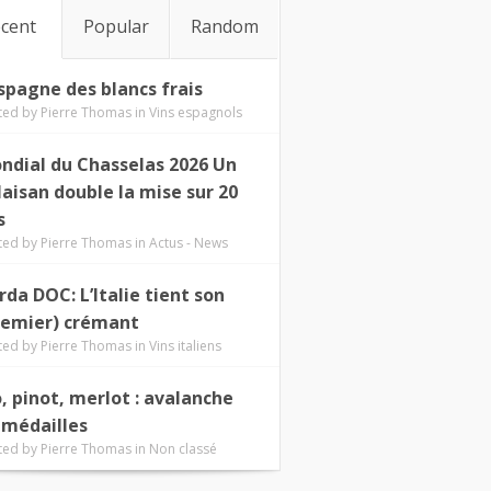
cent
Popular
Random
Espagne des blancs frais
ted by
Pierre Thomas
in
Vins espagnols
ndial du Chasselas 2026 Un
laisan double la mise sur 20
s
ted by
Pierre Thomas
in
Actus - News
rda DOC: L’Italie tient son
remier) crémant
ted by
Pierre Thomas
in
Vins italiens
o, pinot, merlot : avalanche
 médailles
ted by
Pierre Thomas
in
Non classé