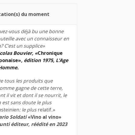
tation(s) du moment
vez-vous déjà bu une bonne
uteille avec un connaisseur en
n? C’est un supplice»
colas Bouvier, «
Chronique
ponaise»
, édition 1975, L’Age
’Homme.
e tous les produits que
homme gagne de cette terre,
nt il vit et dont il se nourrit, le
n est sans doute le plus
nsteinien
: le plus
relatif
.»
rio Soldati
«Vino al vino»
unti éditeur, réédité en 2023