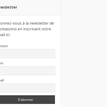
wsletter
onnez-vous à la newsletter de
omasvino en inscrivant votre
il ici.
énom
om
ail