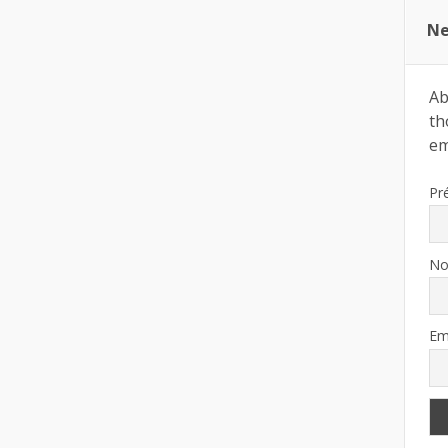
Ne
Ab
th
ema
Pr
N
Em