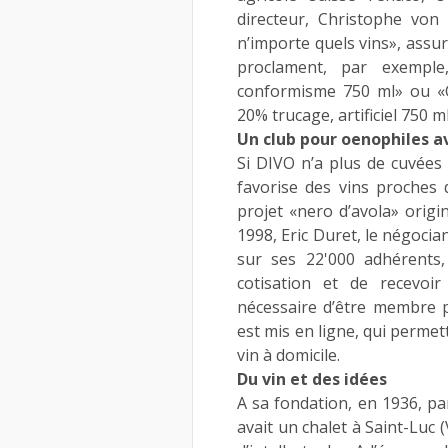
directeur, Christophe von
n’importe quels vins», assu
proclament, par exemple
conformisme 750 ml» ou «Côt
20% trucage, artificiel 750 ml
Un club pour oenophiles a
Si DIVO n’a plus de cuvées 
favorise des vins proches d
projet «nero d’avola» origi
1998, Eric Duret, le négoci
sur ses 22'000 adhérents
cotisation et de recevoir
nécessaire d’être membre p
est mis en ligne, qui permet
vin à domicile.
Du vin et des idées
A sa fondation, en 1936, pa
avait un chalet à Saint-Luc