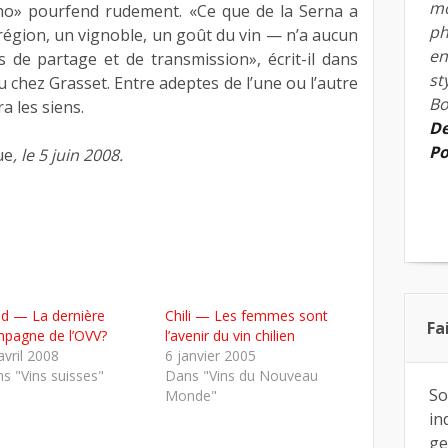
mo
ino» pourfend rudement. «Ce que de la Serna a
ph
 région, un vignoble, un goût du vin — n’a aucun
en
es de partage et de transmission», écrit-il dans
st
u chez Grasset. Entre adeptes de l’une ou l’autre
Bo
a les siens.
De
Po
ue
, le 5 juin 2008.
d — La dernière
Chili — Les femmes sont
Fa
pagne de l’OVV?
l’avenir du vin chilien
avril 2008
6 janvier 2005
s "Vins suisses"
Dans "Vins du Nouveau
So
Monde"
in
ge