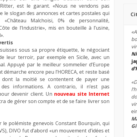
 Ritter, est le garant. «Nous ne vendons pas
re le slogan des annonces et cartes postales qui
Ci
, «Château Malchoisi, 0% de personnalité,
e de l’Industrie», mis en bouteille à l’usine,
«A
».
bo
vertis
vi
suisses sous sa propre étiquette, le négociant
Ni
e leur terroir, par exemple en Sicile, avec un
ja
nal. Appuyé par le meilleur sommelier d’Europe
d
ant démarche encore peu l’HORECA, et reste basé
, dont la moitié se contentent de payer une
«D
 des informations. A contrario, il n’est pas
l’
our devenir client. Un
nouveau site Internet
do
tra de gérer son compte et de se faire livrer son
vi
ei
Ma
r le polémiste genevois Constant Bourquin, qui
Gi
 (VS), DIVO fut d’abord «un mouvement d’idées et