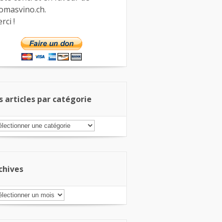
omasvino.ch.
rci !
s articles par catégorie
s
ticles
r
tégorie
chives
chives