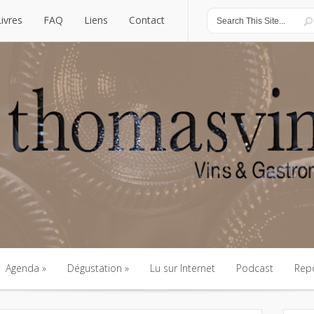
Livres
FAQ
Liens
Contact
Livres
FAQ
Liens
Contact
Agenda
Dégustation
Lu sur Internet
Podcast
Rep
Agenda
Dégustation
Lu sur Internet
Podcast
Rep