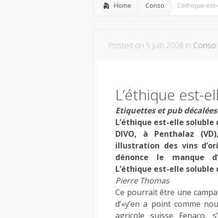
Home
Conso
L’éthique est-
Posted on 5 juin 2008 in
Conso
L’éthique est-el
Etiquettes et pub décalées
L’éthique est-elle soluble 
DIVO, à Penthalaz (VD
illustration des vins d’
dénonce le manque d’a
L’éthique est-elle soluble 
Pierre Thomas
Ce pourrait être une camp
d’«y’en a point comme nou
agricole suisse Fenaco, 