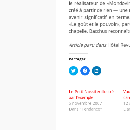
le réalisateur de «Mondov
créé à partir de rien — une
avenir significatif en term
«Le goût et le pouvoir», par
chapelle, Bacchus reconnaîtr
Article paru dans
Hôtel Rev
Partager :
Cliquez
Cliquez
Cliquez
pour
pour
pour
partager
partager
partager
sur
sur
sur
Twitter(ouvre
Facebook(ouvre
LinkedIn(ouvre
dans
dans
dans
Le Petit Nossiter illustré
Vau
une
une
une
nouvelle
nouvelle
nouvelle
par l’exemple
cam
fenêtre)
fenêtre)
fenêtre)
5 novembre 2007
12 
Dans "Tendance"
Dan