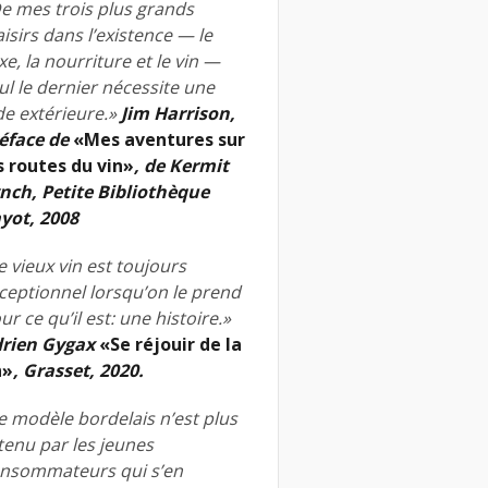
e mes trois plus grands
aisirs dans l’existence — le
xe, la nourriture et le vin —
ul le dernier nécessite une
de extérieure.»
Jim Harrison,
éface de
«Mes aventures sur
s routes du vin»
, de Kermit
nch, Petite Bibliothèque
yot, 2008
e vieux vin est toujours
ceptionnel lorsqu’on le prend
ur ce qu’il est: une histoire.»
rien Gygax
«Se réjouir de la
n»
, Grasset, 2020.
e modèle bordelais n’est plus
tenu par les jeunes
nsommateurs qui s’en