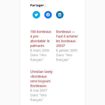
Partager :
Cliquez
Cliquez
Cliquez
pour
pour
pour
partager
partager
partager
sur
sur
sur
Twitter(ouvre
Facebook(ouvre
LinkedIn(ouvre
dans
dans
dans
100 bordeaux
Bordeaux —
une
une
une
nouvelle
nouvelle
nouvelle
à prix
Faut-il acheter
fenêtre)
fenêtre)
fenêtre)
abordable: le
les bordeaux
palmarès
2003?
8 mars 2006
8 janvier 2005
Dans "Vins
Dans "Vins
français"
français"
Christian Seely:
«Bordeaux
sera toujours
Bordeaux»
8 mai 2007
Dans "Vins
français"