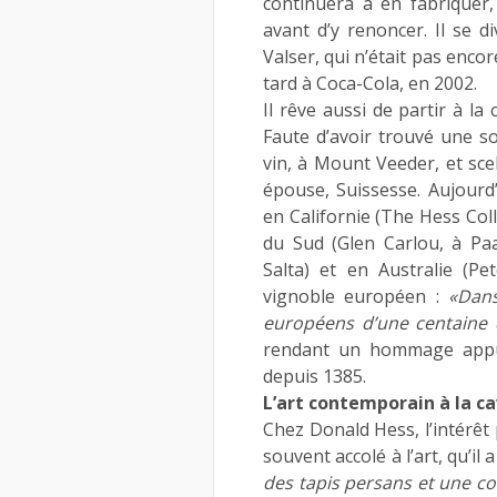
continuera à en fabriquer,
avant d’y renoncer. Il se d
Valser, qui n’était pas enco
tard à Coca-Cola, en 2002.
Il rêve aussi de partir à la
Faute d’avoir trouvé une sou
vin, à Mount Veeder, et sce
épouse, Suissesse. Aujour
en Californie (The Hess Coll
du Sud (Glen Carlou, à Pa
Salta) et en Australie (P
vignoble européen :
«Dans
européens d’une centaine d
rendant un hommage appu
depuis 1385.
L’art contemporain à la c
Chez Donald Hess, l’intérêt 
souvent accolé à l’art, qu’il 
des tapis persans et une co