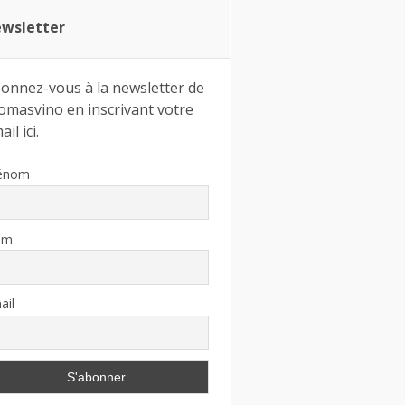
wsletter
onnez-vous à la newsletter de
omasvino en inscrivant votre
il ici.
énom
om
ail