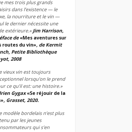
e mes trois plus grands
aisirs dans l’existence — le
xe, la nourriture et le vin —
ul le dernier nécessite une
de extérieure.»
Jim Harrison,
éface de
«Mes aventures sur
s routes du vin»
, de Kermit
nch, Petite Bibliothèque
yot, 2008
e vieux vin est toujours
ceptionnel lorsqu’on le prend
ur ce qu’il est: une histoire.»
rien Gygax
«Se réjouir de la
n»
, Grasset, 2020.
e modèle bordelais n’est plus
tenu par les jeunes
nsommateurs qui s’en