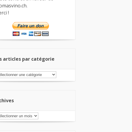
omasvino.ch.
rci !
s articles par catégorie
s
ticles
r
tégorie
chives
chives