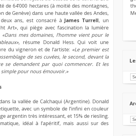
té de 64’000 hectares (à moitié des montagnes,
th
on de Genève) dans une haute vallée des Andes,
Me
a deux ans, est consacré à
James Turrell
, un
ht Art», qui piège avec fascination la lumière
.
«Dans mes domaines, l’homme vient pour le
ableaux»
, résume Donald Hess. Qui voit une
re du vigneron et de l’artiste:
«Le premier est
assemblage de ses cuvées, le second, devant la
Le
autre se demandent par quoi commencer. Et les
 simple pour nous émouvoir.»
Le
ar
pa
s
ca
dans la vallée de Calchaqui (Argentine). Donald
Ar
tiquette, avec un symbole de l’infini en couleur
ge argentin très intéressant, et 15% de riesling.
Ar
omatique, idéal à l’apéritif, mais aussi sur des