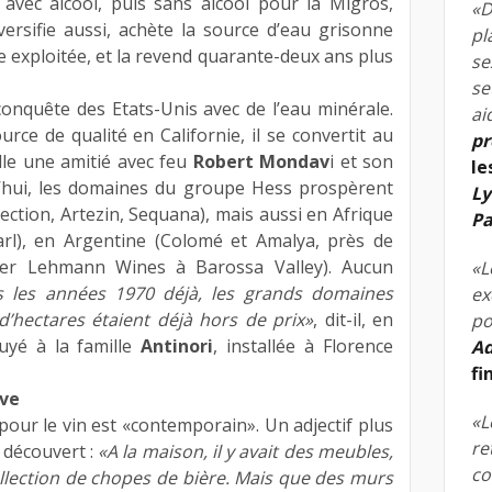
 avec alcool, puis sans alcool pour la Migros,
«D
iversifie aussi, achète la source d’eau grisonne
pl
re exploitée, et la revend quarante-deux ans plus
se
se
 conquête des Etats-Unis avec de l’eau minérale.
ai
rce de qualité en Californie, il se convertit au
pr
lle une amitié avec feu
Robert Mondav
i et son
le
d’hui, les domaines du groupe Hess prospèrent
Ly
ection, Artezin, Sequana), mais aussi en Afrique
Pa
arl), en Argentine (Colomé et Amalya, près de
eter Lehmann Wines à Barossa Valley). Aucun
«L
 les années 1970 déjà, les grands domaines
ex
’hectares étaient déjà hors de prix»
, dit-il, en
po
yé à la famille
Antinori
, installée à Florence
Ad
fi
ave
«L
pour le vin est «contemporain». Un adjectif plus
re
a découvert :
«A la maison, il y avait des meubles,
co
llection de chopes de bière. Mais que des murs