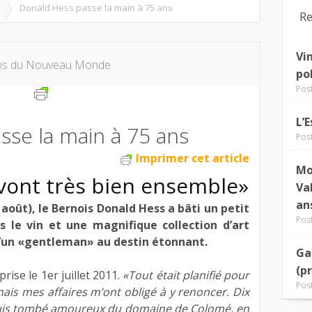
e
Donald Hess passe la main à 75 ans
Re
Vi
ns du Nouveau Monde
po
Pos
L’
sse la main à 75 ans
Pos
Imprimer cet article
Mo
n vont très bien ensemble»
Va
an
 3 août), le Bernois Donald Hess a bâti un petit
Pos
s le vin et une magnifique collection d’art
d’un «gentleman» au destin étonnant.
Ga
(p
 prise le 1er juillet 2011.
«Tout était planifié pour
Pos
mais mes affaires m’ont obligé à y renoncer. Dix
e suis tombé amoureux du domaine de Colomé, en