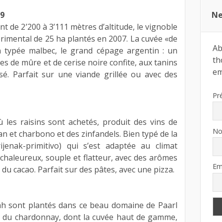
Ne
09
nt de 2’200 à 3’111 mètres d’altitude, le vignoble
rimental de 25 ha plantés en 2007. La cuvée «de
Ab
 typée malbec, le grand cépage argentin : un
th
es de mûre et de cerise noire confite, aux tanins
ema
sé. Parfait sur une viande grillée ou avec des
Pr
ù les raisins sont achetés, produit des vins de
N
an et charbono et des zinfandels. Bien typé de la
rijenak-primitivo) qui s’est adaptée au climat
 chaleureux, souple et flatteur, avec des arômes
Em
 du cacao. Parfait sur des pâtes, avec une pizza.
ah sont plantés dans ce beau domaine de Paarl
si du chardonnay, dont la cuvée haut de gamme,