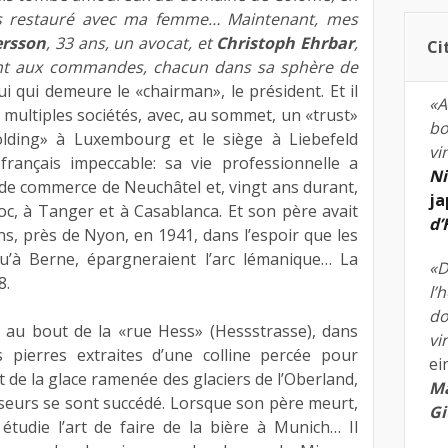
s restauré avec ma femme… Maintenant, mes
ersson
, 33 ans, un avocat, et
Christoph Ehrbar
,
Ci
ont aux commandes, chacun dans sa sphère de
lui qui demeure le «chairman», le président. Et il
«A
ultiples sociétés, avec, au sommet, un «trust»
bo
holding» à Luxembourg et le siège à Liebefeld
vi
français impeccable: sa vie professionnelle a
Ni
 de commerce de Neuchâtel et, vingt ans durant,
ja
oc, à Tanger et à Casablanca. Et son père avait
d
ns, près de Nyon, en 1941, dans l’espoir que les
squ’à Berne, épargneraient l’arc lémanique… La
«D
8.
l’
do
 au bout de la «rue Hess» (Hessstrasse), dans
vi
 pierres extraites d’une colline percée pour
ei
et de la glace ramenée des glaciers de l’Oberland,
Ma
seurs se sont succédé. Lorsque son père meurt,
Gi
tudie l’art de faire de la bière à Munich… Il