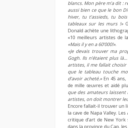
blancs. Mon père m’a dit : r
aussi bien ce que le bon D
hiver, tu t’assieds, tu bo
tableaux sur les murs !»
G
Donald achète une lithograp
«10 meilleurs artistes de la
«Mais il y en a 60’000!»
.
«Je devais trouver ma pro
Gogh. Ils n’étaient plus là
artistes, il me fallait chois
que le tableau touche mon
d’avoir acheté.»
En 45 ans, 
de mille œuvres et aidé plu
que des amateurs laissent l
artistes, on doit montrer le
Encore fallait-il trouver un
la cave de Napa Valley. Les
critique d’art de New York 
dans la province du Cap, les