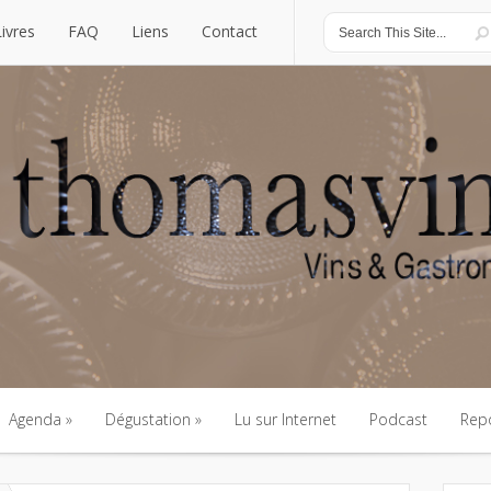
Livres
FAQ
Liens
Contact
Livres
FAQ
Liens
Contact
Agenda
Dégustation
Lu sur Internet
Podcast
Rep
Agenda
Dégustation
Lu sur Internet
Podcast
Rep