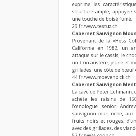
exprime les caractéristi
structure ample, appuyée su
une touche de boisé fumé.
29 fr./www.testuz.ch
Cabernet Sauvignon Moun
Provenant de la «Hess Col
Californie en 1982, un ar
attaque sur le cassis, le choc
un brin austère, jeune et m
grillades, une côte de bœuf 
44 fr./www.moevenpick.ch
Cabernet Sauvignon Ment
La cave de Peter Lehmann, da
achète les raisins de 15
l’œnologue senior Andr
sauvignon mûr, riche, aux 
fruits noirs et rouges, d’u
avec des grillades, des vian
52 fr./www.coop.ch