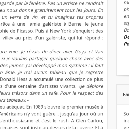
mo
egarde par la fenêtre. Pas un artiste ne rendrait
ph
ieu nous donne gratuitement tous les jours. En
en
is un verre de vin, et tu imagines tes propres
st
râce à une amie galériste à Berne, le jeune
Bo
hie de Picasso. Puis à New York s’enquiert des
De
 ville» au près d’un galériste, qui lui répond :
Po
pre voie. Je rêvais de dîner avec Goya et Van
… Si je voulais partager quelque chose avec des
ir des jeunes. J’ai développé mon système : il faut
 âme. Je n’ai aucun tableau que je regrette
Donald Hess a accumulé une collection de plus
s d’une centaine d’artistes vivants.
«Je déplore
eurs trésors dans un safe. Pour le respect des
Fa
urs tableaux.»
 lieu adéquat. En 1989 s’ouvre le premier musée à
 Américains n’y vont guère… jusqu’au jour où un
So
s’enthousiasme et c’est le rush. A Glen Carlou,
in
 cimaises sont juste au-dessus de la cuverie. Et à
ge