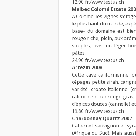
12.90 fr./www.testuz.ch
Malbec Colomé Estate 20
A Colomé, les vignes s’étage
le plus haut du monde, expé
base» du domaine est bien
rouge riche, plein, aux arôm
souples, avec un léger boi
pâtes.
24.90 fr./www.testuz.ch
Artezin 2008
Cette cave californienne, o
cépages petite sirah, carign
variété croato-italienne (c
californien : un rouge gras,
d’épices douces (cannelle) et
19.80 fr./www.testuz.ch
Chardonnay Quartz 2007
Cabernet sauvignon et syr
(Afrique du Sud). Mais aus