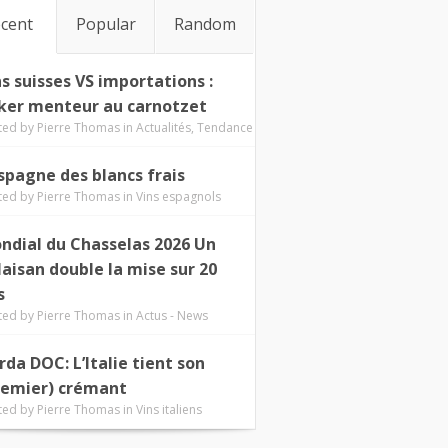
cent
Popular
Random
ns suisses VS importations :
ker menteur au carnotzet
ted by
Pierre Thomas
in
Actualités
,
Tendance
Espagne des blancs frais
ted by
Pierre Thomas
in
Vins espagnols
ndial du Chasselas 2026 Un
laisan double la mise sur 20
s
ted by
Pierre Thomas
in
Actus - News
rda DOC: L’Italie tient son
remier) crémant
ted by
Pierre Thomas
in
Vins italiens