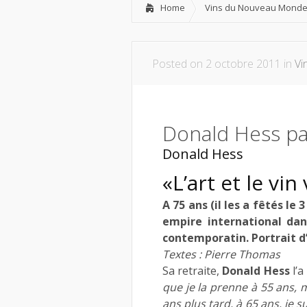
Home
Vins du Nouveau Mond
Posted on 2 octobre 2011 in
Vi
Donald Hess pa
Donald Hess
«L’art et le vi
A 75 ans (il les a fêtés le
empire international dan
contemporatin. Portrait 
Textes : Pierre Thomas
Sa retraite,
Donald Hess
l’a
que je la prenne à 55 ans, 
ans plus tard, à 65 ans, j