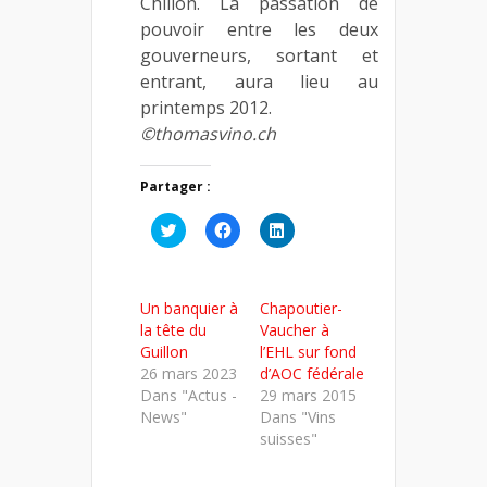
Chillon. La passation de
pouvoir entre les deux
gouverneurs, sortant et
entrant, aura lieu au
printemps 2012.
©thomasvino.ch
Partager :
Cliquez
Cliquez
Cliquez
pour
pour
pour
partager
partager
partager
sur
sur
sur
Twitter(ouvre
Facebook(ouvre
LinkedIn(ouvre
dans
dans
dans
Un banquier à
Chapoutier-
une
une
une
nouvelle
nouvelle
nouvelle
la tête du
Vaucher à
fenêtre)
fenêtre)
fenêtre)
Guillon
l’EHL sur fond
26 mars 2023
d’AOC fédérale
Dans "Actus -
29 mars 2015
News"
Dans "Vins
suisses"