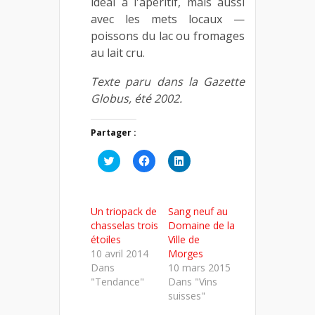
idéal à l'apéritif, mais aussi
avec les mets locaux —
poissons du lac ou fromages
au lait cru.
Texte paru dans la Gazette
Globus, été 2002.
Partager :
Cliquez
Cliquez
Cliquez
pour
pour
pour
partager
partager
partager
sur
sur
sur
Twitter(ouvre
Facebook(ouvre
LinkedIn(ouvre
dans
dans
dans
Un triopack de
Sang neuf au
une
une
une
nouvelle
nouvelle
nouvelle
chasselas trois
Domaine de la
fenêtre)
fenêtre)
fenêtre)
étoiles
Ville de
10 avril 2014
Morges
Dans
10 mars 2015
"Tendance"
Dans "Vins
suisses"