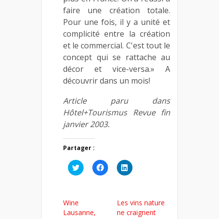
faire une création totale.
Pour une fois, il y a unité et
complicité entre la création
et le commercial. C'est tout le
concept qui se rattache au
décor et vice-versa.» A
découvrir dans un mois!
Article paru dans
Hôtel+Tourismus Revue fin
janvier 2003.
Partager :
Cliquez
Cliquez
Cliquez
pour
pour
pour
partager
partager
partager
sur
sur
sur
Twitter(ouvre
Facebook(ouvre
LinkedIn(ouvre
dans
dans
dans
Wine
Les vins nature
une
une
une
nouvelle
nouvelle
nouvelle
Lausanne,
ne craignent
fenêtre)
fenêtre)
fenêtre)