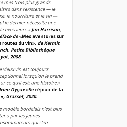
e mes trois plus grands
aisirs dans l’existence — le
xe, la nourriture et le vin —
ul le dernier nécessite une
de extérieure.»
Jim Harrison,
éface de
«Mes aventures sur
s routes du vin»
, de Kermit
nch, Petite Bibliothèque
yot, 2008
e vieux vin est toujours
ceptionnel lorsqu’on le prend
ur ce qu’il est: une histoire.»
rien Gygax
«Se réjouir de la
n»
, Grasset, 2020.
e modèle bordelais n’est plus
tenu par les jeunes
nsommateurs qui s’en