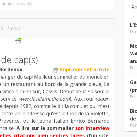
ment(s) de cap(s)
Re
L’
us - News
Pos
Mo
Va
de cap(s)
an
Pos
 Bordeaux
Imprimer cet article
hanger de cap! Meilleur sommelier du monde en
Ga
e un restaurant au bord de la grande bleue, La
(p
viticole, bien sûr, Cassis. Début de la saison: le
Pos
service:
www.lavillamadie.com
). Aux fourneaux,
 depuis 1982, comme le dit la com', et qui n'est
Bi
cette belle adresse qu'est le Clos de la Violette,
de
Provence, où le jeune Italien Enrico Bernardo
Pos
ançaise.
A lire sur le sommelier
son interview
lles citations bien senties tirées
d'un site