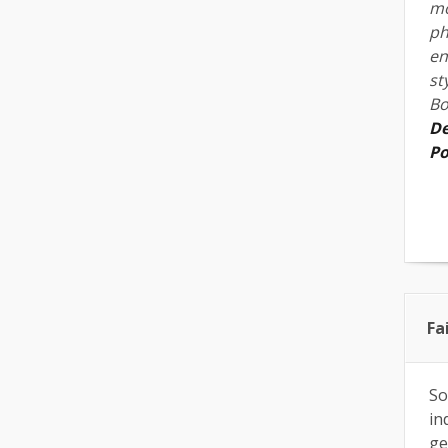
mo
ph
en
st
Bo
De
Po
Fa
So
in
ge