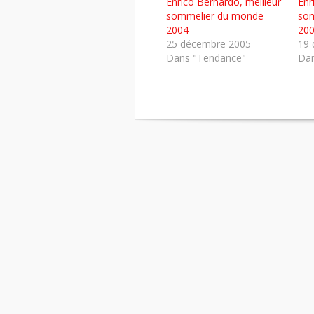
Enrico Bernardo, meilleur
Enr
une
une
une
nouvelle
nouvelle
nouvelle
sommelier du monde
som
fenêtre)
fenêtre)
fenêtre)
2004
20
25 décembre 2005
19 
Dans "Tendance"
Dan