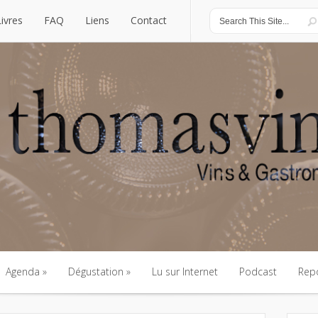
Livres
FAQ
Liens
Contact
Livres
FAQ
Liens
Contact
Agenda
Dégustation
Lu sur Internet
Podcast
Rep
Agenda
Dégustation
Lu sur Internet
Podcast
Rep