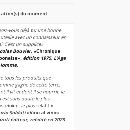
tation(s) du moment
vez-vous déjà bu une bonne
uteille avec un connaisseur en
n? C’est un supplice»
colas Bouvier, «
Chronique
ponaise»
, édition 1975, L’Age
’Homme.
e tous les produits que
homme gagne de cette terre,
nt il vit et dont il se nourrit, le
n est sans doute le plus
nsteinien
: le plus
relatif
.»
rio Soldati
«Vino al vino»
unti éditeur, réédité en 2023