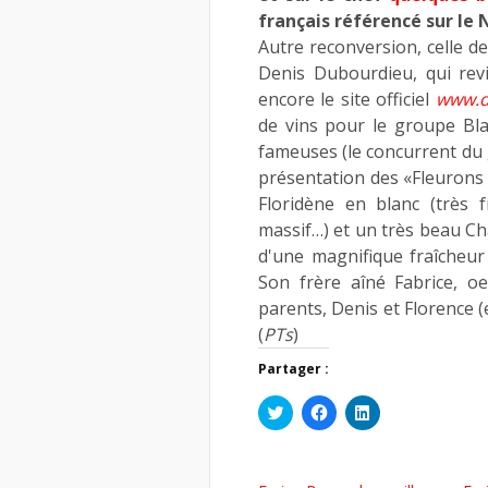
français référencé sur le 
Autre reconversion, celle d
Denis Dubourdieu, qui revi
encore le site officiel
www.d
de vins pour le groupe Bl
fameuses (le concurrent du g
présentation des «Fleurons d
Floridène en blanc (très 
massif…) et un très beau C
d'une magnifique fraîcheur 
Son frère aîné Fabrice, o
parents, Denis et Florence (
(
PTs
)
Partager :
Cliquez
Cliquez
Cliquez
pour
pour
pour
partager
partager
partager
sur
sur
sur
Twitter(ouvre
Facebook(ouvre
LinkedIn(ouvre
dans
dans
dans