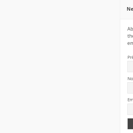
Ne
Ab
th
ema
Pr
N
Em