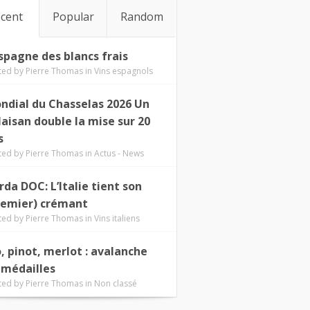
cent
Popular
Random
Espagne des blancs frais
ted by
Pierre Thomas
in
Vins espagnols
ndial du Chasselas 2026 Un
laisan double la mise sur 20
s
ted by
Pierre Thomas
in
Actus - News
rda DOC: L’Italie tient son
remier) crémant
ted by
Pierre Thomas
in
Vins italiens
o, pinot, merlot : avalanche
 médailles
ted by
Pierre Thomas
in
Non classé