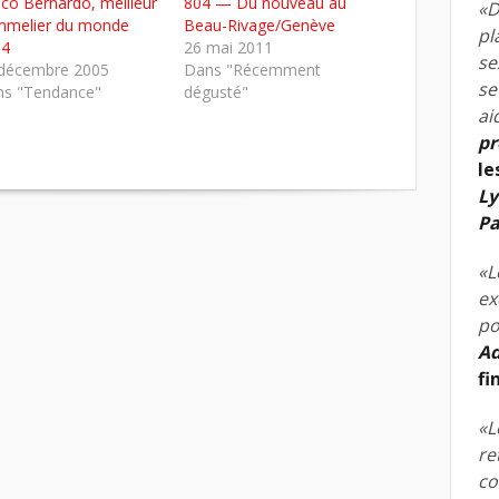
ico Bernardo, meilleur
804 — Du nouveau au
«D
melier du monde
Beau-Rivage/Genève
pl
04
26 mai 2011
se
décembre 2005
Dans "Récemment
se
s "Tendance"
dégusté"
ai
pr
le
Ly
Pa
«L
ex
po
Ad
fi
«L
re
co