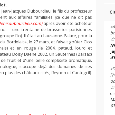
Net.
e Jean-Jacques Dubourdieu, le fils du professeur
Ci
ent aux affaires familiales
(
ce que ne dit pas
enisdubourdieu.com)
après avoir été acheteur
«A
anc — une trentaine de brasseries parisiennes
bo
roupe Flo). Il était au Lausanne-Palace, pour la
vi
u Bordelais», le 27 mars, et faisait goûter Clos
Ni
frais) et en rouge (le 2004, pataud, lourd et
ja
hâteau Doisy Daëne 2002, un Sauternes (Barsac)
d
de fruit et d'une belle complexité aromatique.
enologue, s'occupe déjà des domaines de ses
«D
en plus des châteaux cités, Reynon et Cantegril).
l’
do
vi
ei
Ma
Gi