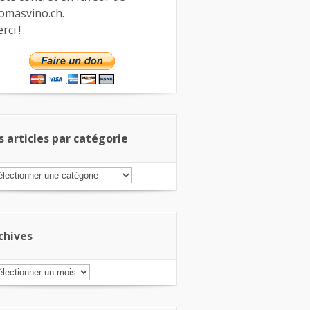
omasvino.ch.
rci !
s articles par catégorie
s
ticles
r
tégorie
chives
chives