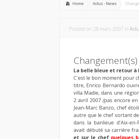
Home
Actus - News
Change
Posted on 28 mars 2007 in
Act
Changement(s) 
La belle bleue et retour à
C'est le bon moment pour c
titre, Enrico Bernardo ouvr
villa Madie, dans une région 
2 avril 2007
(
pas encore en 
Jean-Marc Banzo, chef étoilé
autre que le chef sortant de 
dans la banlieue d'Aix-en-
avait débuté sa carrière fr
et sur le chef
quelques be