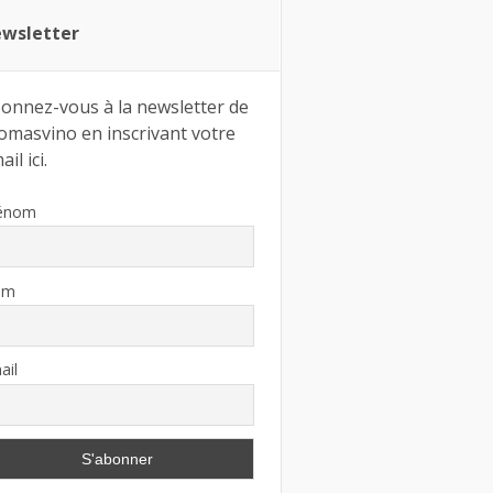
wsletter
onnez-vous à la newsletter de
omasvino en inscrivant votre
il ici.
énom
om
ail