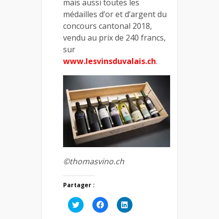
mais aussi toutes les
médailles d’or et d’argent du
concours cantonal 2018,
vendu au prix de 240 francs,
sur
www.lesvinsduvalais.ch
.
©thomasvino.ch
Partager :
Cliquez
Cliquez
Cliquez
pour
pour
pour
partager
partager
partager