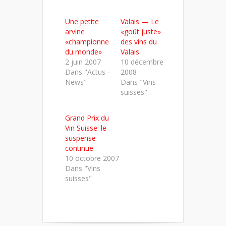
sur
sur
sur
Twitter(ouvre
Facebook(ouvre
LinkedIn(ouvre
dans
dans
dans
Une petite
Valais — Le
une
une
une
nouvelle
nouvelle
nouvelle
arvine
«goût juste»
fenêtre)
fenêtre)
fenêtre)
«championne
des vins du
du monde»
Valais
2 juin 2007
10 décembre
Dans "Actus -
2008
News"
Dans "Vins
suisses"
Grand Prix du
Vin Suisse: le
suspense
continue
10 octobre 2007
Dans "Vins
suisses"