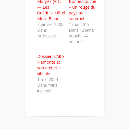
Morges (VD)
Bonne bouche
une
une
une
nouvelle
nouvelle
nouvelle
— Les
– Un rouge du
fenêtre)
fenêtre)
fenêtre)
Guérites, Hôtel
pays au
Mont-Blanc
sommet
7 janvier 2005
1 mai 2019
Dans
Dans "Bonne
"Adresses"
bouche —
encore!"
Dossier: L’Alto
Piemonte et
son embellie
viticole
1 mai 2024
Dans "Vins
italiens"