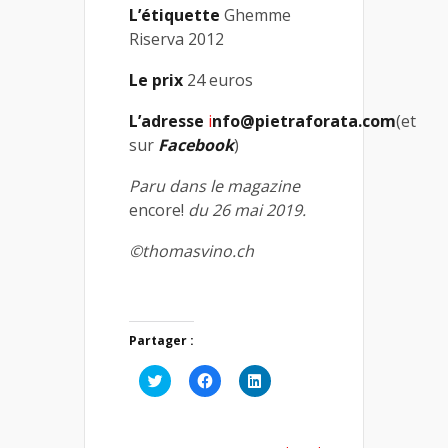
L’étiquette
Ghemme
Riserva 2012
Le prix
24 euros
L’adresse
i
nfo@pietraforata.com
(et
sur
Facebook
)
Paru dans le magazine
encore!
du 26 mai 2019.
©thomasvino.ch
Partager :
Cliquez
Cliquez
Cliquez
pour
pour
pour
partager
partager
partager
sur
sur
sur
Twitter(ouvre
Facebook(ouvre
LinkedIn(ouvre
dans
dans
dans