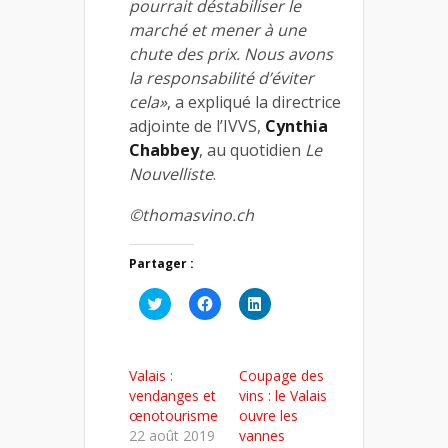
pourrait déstabiliser le
marché et mener à une
chute des prix. Nous avons
la responsabilité d’éviter
cela»
, a expliqué la directrice
adjointe de l’IVVS,
Cynthia
Chabbey
, au quotidien
Le
Nouvelliste
.
©thomasvino.ch
Partager :
Cliquez
Cliquez
Cliquez
pour
pour
pour
partager
partager
partager
sur
sur
sur
Twitter(ouvre
Facebook(ouvre
LinkedIn(ouvre
dans
dans
dans
Valais :
Coupage des
une
une
une
nouvelle
nouvelle
nouvelle
vendanges et
vins : le Valais
fenêtre)
fenêtre)
fenêtre)
œnotourisme
ouvre les
22 août 2019
vannes