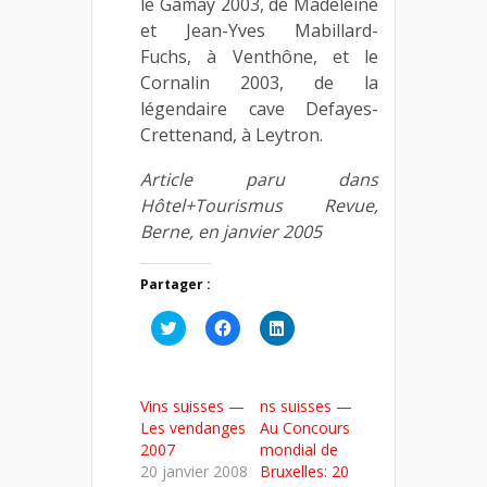
le Gamay 2003, de Madeleine
et Jean-Yves Mabillard-
Fuchs, à Venthône, et le
Cornalin 2003, de la
légendaire cave Defayes-
Crettenand, à Leytron.
Article paru dans
Hôtel+Tourismus Revue,
Berne, en janvier 2005
Partager :
Cliquez
Cliquez
Cliquez
pour
pour
pour
partager
partager
partager
sur
sur
sur
Twitter(ouvre
Facebook(ouvre
LinkedIn(ouvre
dans
dans
dans
Vins suisses —
ns suisses —
une
une
une
nouvelle
nouvelle
nouvelle
Les vendanges
Au Concours
fenêtre)
fenêtre)
fenêtre)
2007
mondial de
20 janvier 2008
Bruxelles: 20