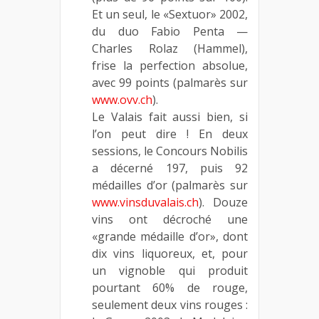
Et un seul, le «Sextuor» 2002,
du duo Fabio Penta —
Charles Rolaz (Hammel),
frise la perfection absolue,
avec 99 points (palmarès sur
www.ovv.ch
).
Le Valais fait aussi bien, si
l’on peut dire ! En deux
sessions, le Concours Nobilis
a décerné 197, puis 92
médailles d’or (palmarès sur
www.vinsduvalais.ch
). Douze
vins ont décroché une
«grande médaille d’or», dont
dix vins liquoreux, et, pour
un vignoble qui produit
pourtant 60% de rouge,
seulement deux vins rouges :