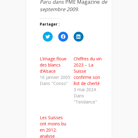
Paru dans
PME Magazine
de
septembre 2009.
Partager :
Cliquez
Cliquez
Cliquez
pour
pour
pour
partager
partager
partager
sur
sur
sur
Twitter(ouvre
Facebook(ouvre
LinkedIn(ouvre
dans
dans
dans
L’image floue
Chiffres du vin
une
une
une
nouvelle
nouvelle
nouvelle
des blancs
2023 – La
fenêtre)
fenêtre)
fenêtre)
d’Alsace
Suisse
16 janvier 2005
confirme son
Dans "Conso"
îlot de cherté
3 mai 2024
Dans
"Tendance"
Les Suisses
ont moins bu
en 2012:
analyse