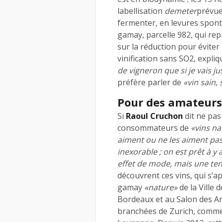
labellisation
demeter
prévue
fermenter, en levures spont
gamay, parcelle 982, qui repr
sur la réduction pour éviter
vinification sans SO2, expli
de vigneron que si je vais j
préfère parler de
«vin sain, 
Pour des amateurs 
Si
Raoul Cruchon
dit ne pas 
consommateurs de
«vins na
aiment ou ne les aiment pa
inexorable ; on est prêt à y 
effet de mode, mais une ten
découvrent ces vins, qui s’a
gamay
«nature»
de la Ville 
Bordeaux et au Salon des An
branchées de Zurich, comme, 