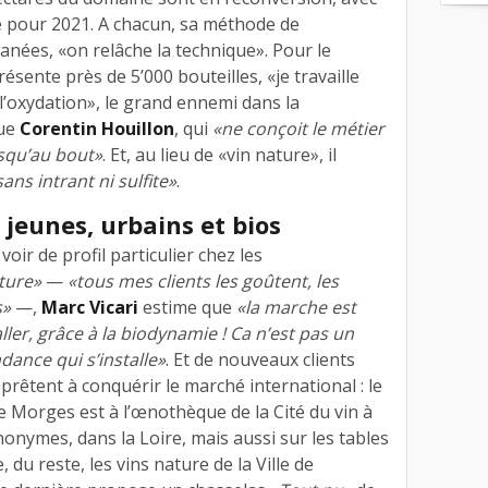
 pour 2021. A chacun, sa méthode de
anées, «on relâche la technique». Pour le
ésente près de 5’000 bouteilles, «je travaille
 l’oxydation», le grand ennemi dans la
que
Corentin Houillon
, qui
«ne conçoit le métier
usqu’au bout»
. Et, au lieu de «vin nature», il
sans intrant ni sulfite»
.
jeunes, urbains et bios
voir de profil particulier chez les
ture»
—
«tous mes clients les goûtent, les
s»
—,
Marc Vicari
estime que
«la marche est
aller, grâce à la biodynamie ! Ca n’est pas un
dance qui s’installe»
. Et de nouveaux clients
pprêtent à conquérir le marché international : le
de Morges est à l’œnothèque de la Cité du vin à
onymes, dans la Loire, mais aussi sur les tables
du reste, les vins nature de la Ville de