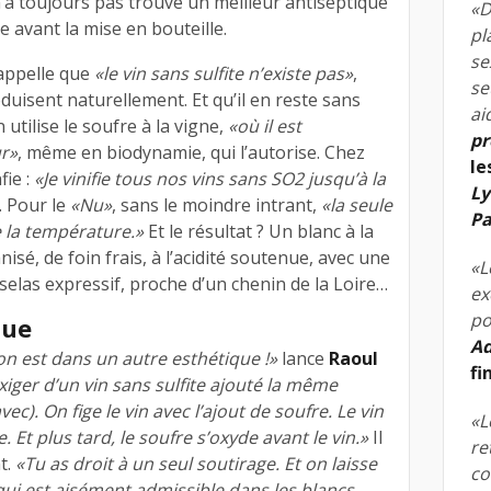
n’a toujours pas trouvé un meilleur antiseptique
«D
e avant la mise en bouteille.
pl
se
rappelle que
«le vin sans sulfite n’existe pas»
,
se
duisent naturellement. Et qu’il en reste sans
ai
utilise le soufre à la vigne,
«où il est
pr
ur»
, même en biodynamie, qui l’autorise. Chez
le
fie :
«Je vinifie tous nos vins sans SO2 jusqu’à la
Ly
. Pour le
«Nu»
, sans le moindre intrant,
«la seule
Pa
de la température.»
Et le résultat ? Un blanc à la
sé, de foin frais, à l’acidité soutenue, avec une
«L
elas expressif, proche d’un chenin de la Loire…
ex
po
que
Ad
 on est dans un autre esthétique !»
lance
Raoul
fi
iger d’un vin sans sulfite ajouté la même
ec). On fige le vin avec l’ajout de soufre. Le vin
«L
. Et plus tard, le soufre s’oxyde avant le vin.»
Il
re
t.
«Tu as droit à un seul soutirage. Et on laisse
co
qui est aisément admissible dans les blancs,