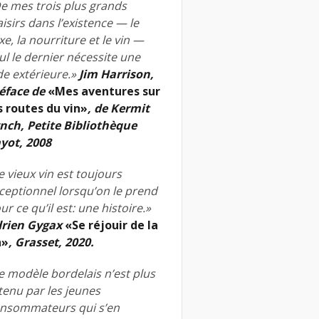
e mes trois plus grands
aisirs dans l’existence — le
xe, la nourriture et le vin —
ul le dernier nécessite une
de extérieure.»
Jim Harrison,
éface de
«Mes aventures sur
s routes du vin»
, de Kermit
nch, Petite Bibliothèque
yot, 2008
e vieux vin est toujours
ceptionnel lorsqu’on le prend
ur ce qu’il est: une histoire.»
rien Gygax
«Se réjouir de la
n»
, Grasset, 2020.
e modèle bordelais n’est plus
tenu par les jeunes
nsommateurs qui s’en