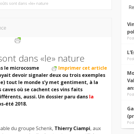
goûts sont dans «le» nature
Re
Vi
nce
po
Pos
L’
sont dans «le» nature
Pos
ns le microcosme
Imprimer cet article
Mo
royait devoir signaler deux ou trois exemples
Va
que) tout le monde s’y met gentiment, à la
an
 caves où se cachent ces vins faits
Pos
ifférents, aussi. Un dossier paru dans
la
ps-été 2018.
Ga
(p
Pos
able du groupe Schenk,
Thierry Ciampi
, aux