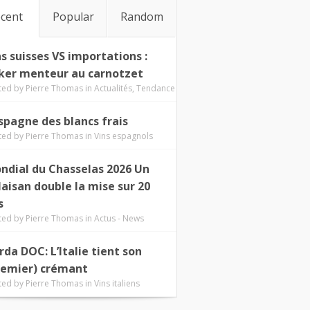
cent
Popular
Random
ns suisses VS importations :
ker menteur au carnotzet
ted by
Pierre Thomas
in
Actualités
,
Tendance
Espagne des blancs frais
ted by
Pierre Thomas
in
Vins espagnols
ndial du Chasselas 2026 Un
laisan double la mise sur 20
s
ted by
Pierre Thomas
in
Actus - News
rda DOC: L’Italie tient son
remier) crémant
ted by
Pierre Thomas
in
Vins italiens