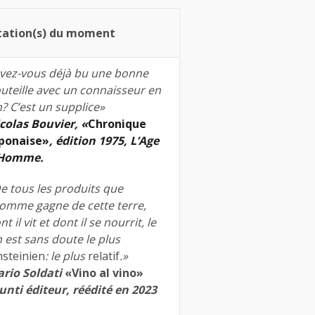
tation(s) du moment
vez-vous déjà bu une bonne
uteille avec un connaisseur en
n? C’est un supplice»
colas Bouvier, «
Chronique
ponaise»
, édition 1975, L’Age
’Homme.
e tous les produits que
homme gagne de cette terre,
nt il vit et dont il se nourrit, le
n est sans doute le plus
nsteinien
: le plus
relatif
.»
rio Soldati
«Vino al vino»
unti éditeur, réédité en 2023