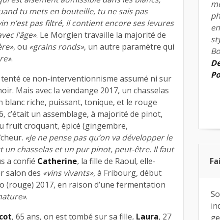
mo
and tu mets en bouteille, tu ne sais pas
ph
n n’est pas filtré, il contient encore ses levures
en
avec l’âge»
. Le Morgien travaille la majorité de
st
ère»
, ou
«grains ronds»
, un autre paramètre qui
Bo
re»
.
De
Po
 tenté ce non-interventionnisme assumé ni sur
t noir. Mais avec la vendange 2017, un chasselas
un blanc riche, puissant, tonique, et le rouge
16, c’était un assemblage, à majorité de pinot,
u fruit croquant, épicé (gingembre,
îcheur.
«Je ne pense pas qu’on va développer le
rt un chasselas et un pur pinot, peut-être. Il faut
s a confié
Catherine
, la fille de Raoul, elle-
Fa
r salon des
«vins vivants»
, à Fribourg, début
ilo (rouge) 2017, en raison d’une fermentation
So
nature»
.
in
cot
, 65 ans, on est tombé sur sa fille,
Laura
, 27
ge