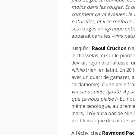
moins dans les rouges. Et qu
comment ça va évoluer : le vi
naturelles, et il se renforce 
ses rouges en
«grappe enti
apparaît dans les
«vins natu
Jusqu’ici,
Raoul Cruchon
n’a
le chasselas, ni sur le pino
devrait rejoindre l’altesse, 
Nihilo
(rien, en latin). En 20
avec un quart de gamaret, a
cardamome), d’une belle fra
vin sans sulfite ajouté. A pa
que ça nous plaise !»
Et, nou
même œnologue, au premie
mars, il n’y aura pas de Nih
problématique des moûts
«
A Féchy, chez
Raymond Pac