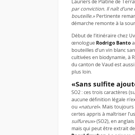
Lauriers de Platine de Terrav
par conviction. Il naît d’une
bouteille.»
Pertinente remarq
démarche remonte à la sour
Début de l’itinéraire chez Uv
œnologue
Rodrigo Banto
a
bouteilles d’un vin blanc sans
cultivées en biodynamie, à 
du canton de Vaud est aussi 
plus loin.
«Sans sulfite ajou
SO2 : ces trois caractères (su
aucune définition légale n’
ou
«naturel»
. Mais toujours
certes appris à maîtriser l’
sulfureux»
(SO2), en anglai
mais qui peut être extrait d