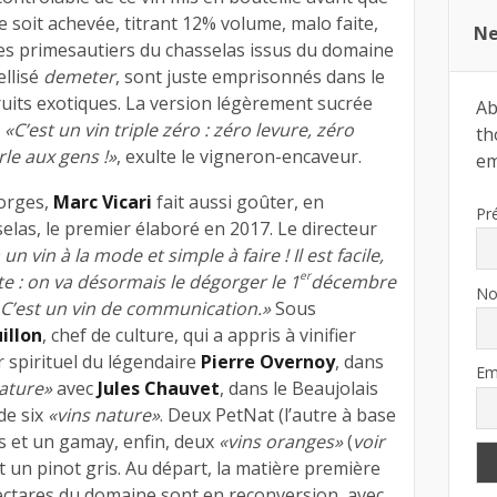
e soit achevée, titrant 12% volume, malo faite,
Ne
ômes primesautiers du chasselas issus du domaine
ellisé
demeter
, sont juste emprisonnés dans le
fruits exotiques. La version légèrement sucrée
Ab
.
«C’est un vin triple zéro : zéro levure, zéro
th
rle aux gens !»
, exulte le vigneron-encaveur.
ema
Morges,
Marc Vicari
fait aussi goûter, en
Pr
elas, le premier élaboré en 2017. Le directeur
 un vin à la mode et simple à faire ! Il est facile,
er
te : on va désormais le dégorger le 1
décembre
N
! C’est un vin de communication.»
Sous
illon
, chef de culture, qui a appris à vinifier
r spirituel du légendaire
Pierre Overnoy
, dans
Em
nature»
avec
Jules Chauvet
, dans le Beaujolais
de six
«vins nature»
. Deux PetNat (l’autre à base
s et un gamay, enfin, deux
«vins oranges»
(
voir
t un pinot gris. Au départ, la matière première
hectares du domaine sont en reconversion, avec