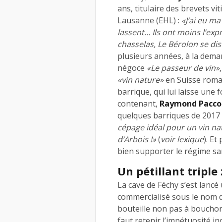
ans, titulaire des brevets vi
Lausanne (EHL) :
«J’ai eu ma
lassent… Ils ont moins l’expr
chasselas, Le Bérolon se d
plusieurs années, à la dema
négoce
«Le passeur de vin»
«vin nature»
en Suisse romand
barrique, qui lui laisse une 
contenant,
Raymond Pacco
quelques barriques de 2017 ét
cépage idéal pour un vin na
d’Arbois !»
(
voir lexique
). Et
bien supporter le régime sa
Un pétillant triple
La cave de Féchy s’est lancé 
commercialisé sous le nom d
bouteille non pas à bouchon 
faut retenir l’impétuosité i