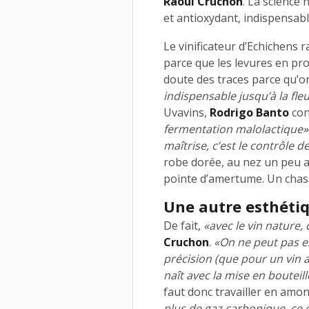
Raoul Cruchon
. La science 
et antioxydant, indispensabl
Le vinificateur d’Echichens 
parce que les levures en pro
doute des traces parce qu’on 
indispensable jusqu’à la fle
Uvavins,
Rodrigo Banto
con
fermentation malolactique»
maîtrise, c’est le contrôle 
robe dorée, au nez un peu ani
pointe d’amertume. Un chass
Une autre esthéti
De fait,
«avec le vin nature,
Cruchon
.
«On ne peut pas ex
précision (que pour un vin av
naît avec la mise en bouteille
faut donc travailler en amon
plus de gaz carbonique, ce 