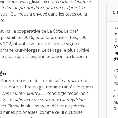
in, nous avait glissé :
«Le vin nature s’élabore
 chaîne de production qui va de la vigne à la
Ci
ue ! Qui nous a envoyé dans les caves où la
ce.
«A
avins, la coopérative de La Côte. Le chef
bo
 produit, en 2016, pour la première fois, 600
vi
 SO2, ni stabilisé, ni filtré, tiré de vignes
Ni
Romanel-sur-Morges. Le cépage le plus cultivé
ja
le plus sujet à l’expérimentation, on le verra
d
«D
té»
l’
lfureux !) scellent le sort du
«vin nature»
. Car
do
existe pour ce breuvage, nommé tantôt
«nature»
vi
«sans sulfite ajouté»
… L’œnologie moderne a
ei
usage du
«dioxyde de soufre
» ou
«anhydride
Ma
s
«sulfites»
, le plus souvent dérivé du pétrole,
Gi
es mines polonaises, comme celui qu’utilise