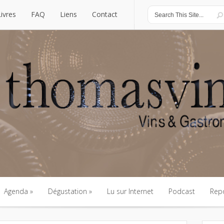
Livres
FAQ
Liens
Contact
Livres
FAQ
Liens
Contact
Agenda
Dégustation
Lu sur Internet
Podcast
Rep
Agenda
Dégustation
Lu sur Internet
Podcast
Rep