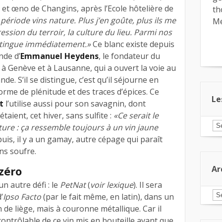
ti et œno de Changins, après l’Ecole hôtelière de
th
 période vins nature. Plus j’en goûte, plus ils me
Me
ession du terroir, la culture du lieu. Parmi nos
istingue immédiatement.»
Ce blanc existe depuis
nde d’
Emmanuel Heydens
, le fondateur du
, à Genève et à Lausanne, qui a ouvert la voie au
e. S’il se distingue, c’est qu’il séjourne en
forme de plénitude et des traces d’épices. Ce
Le
t
l’utilise aussi pour son savagnin, dont
aient, cet hiver, sans sulfite :
«Ce serait le
Le
ture : ça ressemble toujours à un vin jaune
ar
 puis, il y a un gamay, autre cépage qui paraît
pa
ca
ns soufre.
Ar
 zéro
un autre défi : le
PetNat
(
voir lexique
). Il sera
Ar
’
Ipso Facto
(par le fait même, en latin), dans un
de liège, mais à couronne métallique. Car il
ncontrôlable de ce vin mis en bouteille avant que