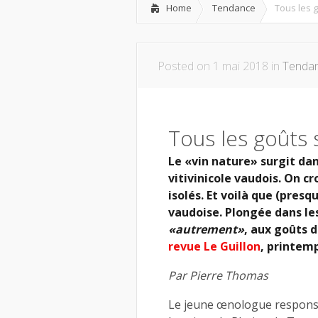
Home
Tendance
Tous les 
Posted on 1 mai 2018 in
Tenda
Tous les goûts 
Le «vin nature» surgit da
vitivinicole vaudois. On c
isolés. Et voilà que (pres
vaudoise. Plongée dans les
«autrement»
, aux goûts d
revue Le Guillon
, printem
Par Pierre Thomas
Le jeune œnologue respons