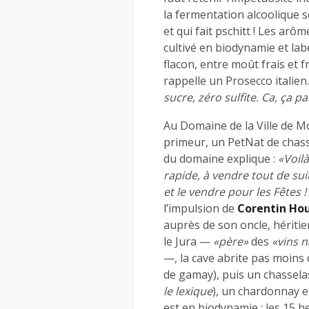
la fermentation alcoolique s
et qui fait pschitt ! Les ar
cultivé en biodynamie et lab
flacon, entre moût frais et 
rappelle un Prosecco italien
sucre, zéro sulfite. Ca, ça pa
Au Domaine de la Ville de 
primeur, un PetNat de chass
du domaine explique :
«Voilà
rapide, à vendre tout de sui
et le vendre pour les Fêtes 
l’impulsion de
Corentin Hou
auprès de son oncle, héritie
le Jura —
«père»
des
«vins 
—, la cave abrite pas moins 
de gamay), puis un chassela
le lexique
), un chardonnay e
est en biodynamie ; les 15 