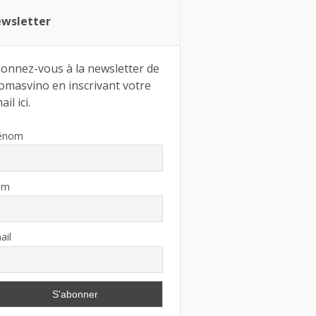
wsletter
onnez-vous à la newsletter de
omasvino en inscrivant votre
il ici.
énom
om
ail