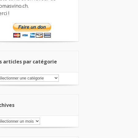
omasvino.ch.
rci !
s articles par catégorie
s
ticles
r
tégorie
chives
chives